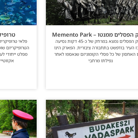
סלים ממנטו – Memento Park
טרופיקריום 
פארק הפסלים נמצא במרחק של כ-45 דקות נסיעה
פלאי טרופיקרי
 העיר בודפשט בתחבורה ציבורית. הפארק הינו
הטרופיקריום שוכ
האחסון של כל פסלי הקומוניזם שנאספו לאחר
מפלט ייחודי לע
נפילתו מרחבי
אקזוטיים