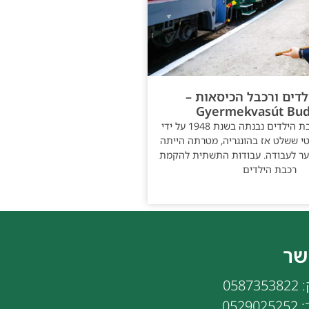
דים ורכבל הכיסאות –
Gyermekvasút Bud
רכבת הילדים רכבת הילדים נבנתה בשנת 1948 על ידי
י ששלט אז בהונגריה, מטרתה הייתה
וער לעבודה. עבודות התשתית להקמת
רכבת הילדים
שר
058
052