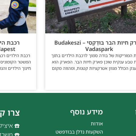
פארק חיות הבר בּוּדַקֶסִי – Budakeszi
רכבת היל
apest
Vadaspark
 המוריקות של בודה סמוך לרכבת הילדים בתוך
 טבע ענקית שוכן פארק חיות הבר. הפארק הוא
המשטר הקומוניסט
ק הכולל מגוון אטרקציות קטנות, ומהווה מקום
חינוך הילדים והנ
מידע נוסף
צרו ק
אודות
☎️ איציק: 7353822
השקעות נדלן בבודפשט
☎️ משרד: 9025252