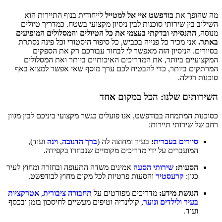
מה שהופך את
בודפשט איי אל למטייל
לייחודית בנוף התיירות הוא
השילוב בין שירותי סוכנות לבין ניסיון מקצועי בשטח. כמדריך טיולים
מנוסה,
התנסיתי ובדקתי בעצמי את כל הטיולים והמסלולים המופיעים
באתר.
אני מכיר כל פנייה בכביש, כל סיפור היסטורי וכל פינה נסתרת
בסיורים. הניסיון הזה מאפשר לי לבחור עבורכם רק את הספקים
המקצועיים ביותר, את המדריכים האיכותיים ביותר ואת המסלולים
המרתקים ביותר, כדי להבטיח לכם ערך מוסף שאי אפשר למצוא באף
סוכנות רגילה.
השירותים שלנו: הכל במקום אחד
כסוכנות המתמחה בבודפשט, אנו פועלים כגשר מקצועי ביניכם לבין מגוון
רחב של שירותי תיירות:
סיורים בעברית
:
בעיר ומחוצה לה (
ברך הדנובה
,
וינה
ועוד),
המועברים על ידי מדריכים מקומיים שנבחרו בקפידה.
הסעות:
שירותי הסעה
אמינים משדה התעופה ובחזרה ומחוץ לעיר
כגון:
קרעסטיר
והסעות פרטיות לכל מקום מחוץ לבודפשט.
הנגשת מידע:
מדריכים מפורטים על
תחבורה ציבורית
,
אטרקציות
בעיר ולילדים ונוער
, קולינריה וטיפים מעשיים לחיסכון בזמן ובכסף
ועוד.