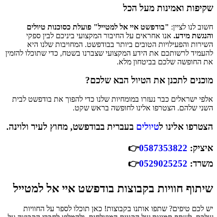
שקיפות ואמינות מעל הכל
חשוב לנו לציין:
"בודפשט איי אל למטייל" פועלת כסוכנות טיולים
והנגשת מידע.
אנו אחראים על החיבור המקצועי ביניכם לבין ספקי
השירות והפעילויות הטובים ביותר בבודפשט. המחויבות שלנו היא
להעמיד לרשותכם את הידע המקצועי שצברנו בשטח, כדי שתוכלו להזמין
את החופשה שלכם בביטחון מלא.
מוכנים לתכנן את הטיול הבא שלכם?
אלפי ישראלים כבר נעזרו במומחיות שלנו כדי להפוך את בודפשט לבית
השני שלהם. הצטרפו אלינו לחופשה בראש שקט.
הצטרפו אלינו ל
טיולים
בעברית בבודפשט, מחוץ לעיר ולוינה.
איציק:
0587353822
👉
משרד:
0529025252
👉
שיתוף חוויות בקבוצות בודפשט איי אל למטייל
יש לכם טיפים? שתפו אותנו בקבוצות! כאן תוכלו לספר על החוויות