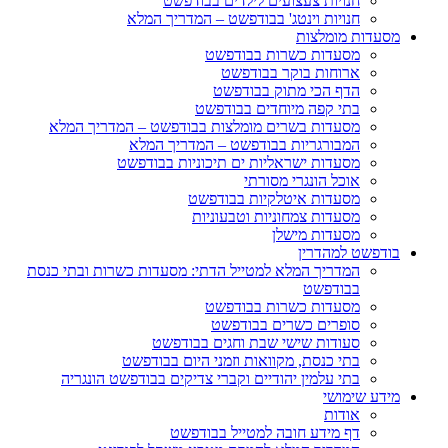
חנויות צעצועים לילדים בבודפשט
חנויות וינטג' בבודפשט – המדריך המלא
מסעדות מומלצות
מסעדות כשרות בבודפשט
ארוחות בוקר בבודפשט
הדף הכי מתוק בבודפשט
בתי קפה מיוחדים בבודפשט
מסעדות בשרים מומלצות בבודפשט – המדריך המלא
המבורגריות בבודפשט – המדריך המלא
מסעדות ישראליות ים תיכוניות בבודפשט
אוכל הונגרי מסורתי
מסעדות איטלקיות בבודפשט
מסעדות צמחוניות וטבעוניות
מסעדות מישלן
בודפשט למהדרין
המדריך המלא למטייל הדתי: מסעדות כשרות ובתי כנסת
בבודפשט
מסעדות כשרות בבודפשט
סופרים כשרים בבודפשט
סעודות שישי שבת וחגים בבודפשט
בתי כנסת, מקוואות וזמני היום בבודפשט
בתי עלמין יהודיים וקברי צדיקים בבודפשט הונגריה
מידע שימושי
אודות
דף מידע חובה למטייל בבודפשט