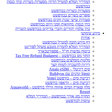
המדריך המלא למטייל הדתי: מסעדות כשרות ובתי כנסת
בבודפשט
מסעדות כשרות בבודפשט
סופרים כשרים בבודפשט
סעודות שישי שבת וחגים בבודפשט
בתי כנסת, מקוואות וזמני היום בבודפשט
בתי עלמין יהודיים וקברי צדיקים בבודפשט הונגריה
מידע שימושי
אודות
דף מידע חובה למטייל בבודפשט
המדריך המלא להמרת מטבע משקל לפורינט
ביטוח נסיעות חו"ל – פספורטכארד
החזר מס בבודפשט – Tax Free Refund Budapest
מלונות מומלצים בבודפשט
דירות להשכרה לטווח קצר
סים דיגיטלי – Airalo eSIM
טSim ונהנים עם Bull4you
רכישת סים – בודפשט Yettel
רכישת סים – וודאפון בודפשט
מלון ופארק המים אקווה וורלד בודפשט – Aquaworld
Resort
תחזית מזג אוויר בבודפשט – המדריך המלא
טיסות לבודפשט