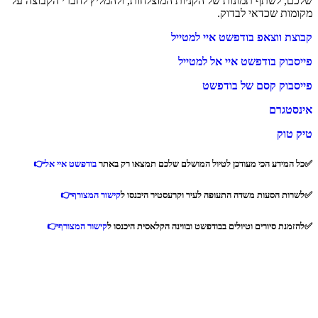
שלכם, לשתף תמונות של הקניות המוצלחות, ולהמליץ לחברי הקבוצה על
מקומות שכדאי לבדוק.
קבוצת ווצאפ בודפשט איי למטייל
פייסבוק בודפשט איי אל למטייל
פייסבוק קסם של בודפשט
אינסטגרם
טיק טוק
✅כל המידע הכי מעודכן לטיול המושלם שלכם תמצאו רק באתר
בודפשט איי אל
👉
✅לשרות הסעות משדה התעופה לעיר וקרעסטיר היכנסו ל
קישור המצורף👉
✅להזמנת סיורים וטיולים בבודפשט ובווינה הקלאסית היכנסו ל
קישור המצורף
👉