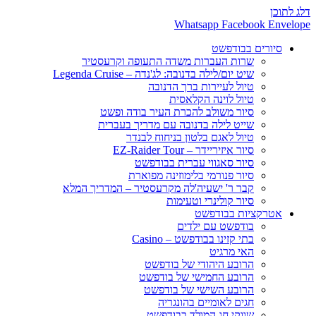
דלג לתוכן
Whatsapp
Facebook
Envelope
סיורים בבודפשט
שרות העברות משדה התעופה וקרעסטיר
שיט יום/לילה בדנובה: לג'נדה – Legenda Cruise
טיול לעיירות ברך הדנובה
טיול לוינה הקלאסית
סיור משולב להכרת העיר בודה ופשט
שייט לילה בדנובה עם מדריך בעברית
טיול לאגם בלטון בניחוח לבנדר
סיור איזיריידר – EZ-Raider Tour
סיור סאגווי עברית בבודפשט
סיור פנורמי בלימוזינה מפוארת
קבר ר' ישעיה'לה מקרעסטיר – המדריך המלא
סיור קולינרי וטעימות
אטרקציות בבודפשט
בודפשט עם ילדים
בתי קזינו בבודפשט – Casino
האי מרגיט
הרובע היהודי של בודפשט
הרובע החמישי של בודפשט
הרובע השישי של בודפשט
חגים לאומיים בהונגריה
שווקי חג המולד בבודפשט