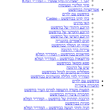
קבר ר' ישעיה'לה מקרעסטיר – המדריך המלא
סיור קולינרי וטעימות
אטרקציות בבודפשט
בודפשט עם ילדים
בתי קזינו בבודפשט – Casino
האי מרגיט
הרובע היהודי של בודפשט
הרובע החמישי של בודפשט
הרובע השישי של בודפשט
חגים לאומיים בהונגריה
שווקי חג המולד בבודפשט
עיירות ברך הדנובה
מוזיאונים בבודפשט – המדריך המלא
מרחצאות בבודפשט – המדריך המלא
ספא ומסאז' בבודפשט
שיט על הדנובה
מסלולים מוכנים לטיול בבודפשט
המדריך לחיי הלילה ומועדונים בבודפשט
בודפשט עם ילדים
תחבורה ציבורית
הסעות משדה התעופה למרכז העיר בודפשט
תחבורה ציבורית בבודפשט
הרכבת תחתית של בודפשט – המדריך המלא
מוניות בבודפשט
חניה וחוקי תנועה בבודפשט – המדריך המלא