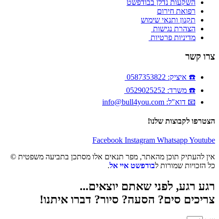
השקעות נדלן בבודפשט
רפואת חירום
תקנון ותנאי שימוש
הצהרת נגישות
מדיניות פרטיות
צרו קשר
☎️ איציק: 0587353822
☎️ משרד: 0529025252
📧 דוא"ל: info@bull4you.com
הצטרפו לקבוצות שלנו!
Facebook
Instagram
Whatsapp
Youtube
אין להעתיק תוכן מהאתר, מפר תנאים אלו מסתכן בתביעה משפטית ©
כל הזכויות שמורות ל
בודפשט איי אל
.
רגע רגע, לפני שאתם יוצאים...
צריכים סים? הסעה? סיור? דברו איתנו!