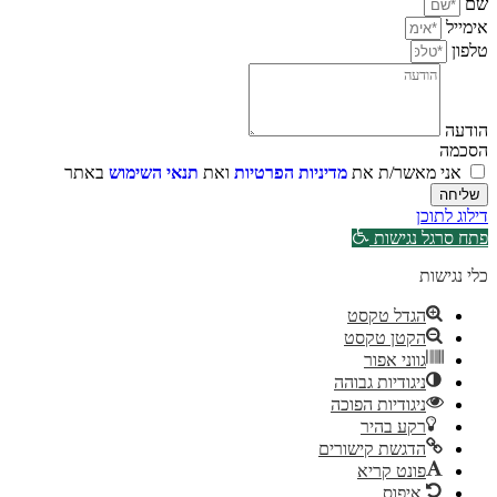
שם
אימייל
טלפון
הודעה
הסכמה
אני מאשר/ת את
מדיניות הפרטיות
ואת
תנאי השימוש
באתר
שליחה
דילוג לתוכן
פתח סרגל נגישות
כלי נגישות
הגדל טקסט
הקטן טקסט
גווני אפור
ניגודיות גבוהה
ניגודיות הפוכה
רקע בהיר
הדגשת קישורים
פונט קריא
איפוס