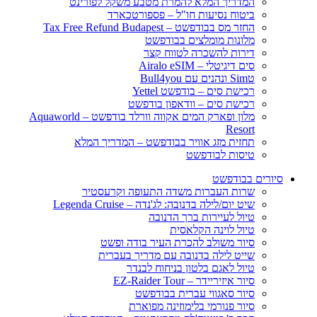
המדריך המלא להמרת מטבע משקל לפורינט
ביטוח נסיעות חו"ל – פספורטכארד
החזר מס בבודפשט – Tax Free Refund Budapest
מלונות מומלצים בבודפשט
דירות להשכרה לטווח קצר
סים דיגיטלי – Airalo eSIM
טSim ונהנים עם Bull4you
רכישת סים – בודפשט Yettel
רכישת סים – וודאפון בודפשט
מלון ופארק המים אקווה וורלד בודפשט – Aquaworld
Resort
תחזית מזג אוויר בבודפשט – המדריך המלא
טיסות לבודפשט
סיורים בבודפשט
שרות העברות משדה התעופה וקרעסטיר
שיט יום/לילה בדנובה: לג'נדה – Legenda Cruise
טיול לעיירות ברך הדנובה
טיול לוינה הקלאסית
סיור משולב להכרת העיר בודה ופשט
שייט לילה בדנובה עם מדריך בעברית
טיול לאגם בלטון בניחוח לבנדר
סיור איזיריידר – EZ-Raider Tour
סיור סאגווי עברית בבודפשט
סיור פנורמי בלימוזינה מפוארת