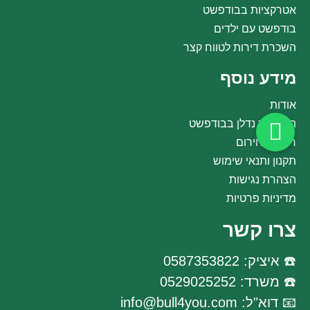
אטרקציות בבודפשט
בודפשט עם ילדים
השכרת דירות לטווח קצר
מידע נוסף
אודות
השקעות נדלן בבודפשט
רפואת חירום
תקנון ותנאי שימוש
הצהרת נגישות
מדיניות פרטיות
צרו קשר
☎️ איציק: 0587353822
☎️ משרד: 0529025252
📧 דוא"ל: info@bull4you.com