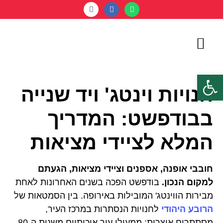
מידע שימושי
תחבורה ציבורית
בודפשט למהדרין
מסעדות מומלצות
בודפשט עם ילדים
סיורים בבודפשט
אטרקציות בבודפשט
קניות בבודפשט
פתח סרגל נגישות
חנויות וינטג' ויד שנייה
בבודפשט: המדריך
המלא לציידי מציאות
חובבי אופנה, אספנים וציידי מציאות, הגעתם
למקום הנכון.
בודפשט הפכה בשנים האחרונות לאחת
מבירות הווינטג' המובילות באירופה. בין הסמטאות של
הרובע היהודי
לחנויות הנסתרות במרכז העיר,
מסתתרים אוצרות: ממעילי עור איכותיים משנות ה-80