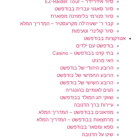
סיור איזיריידר – EZ-Raider Tour
סיור סאגווי עברית בבודפשט
סיור פנורמי בלימוזינה מפוארת
קבר ר' ישעיה'לה מקרעסטיר – המדריך המלא
סיור קולינרי וטעימות
אטרקציות בבודפשט
בודפשט עם ילדים
בתי קזינו בבודפשט – Casino
האי מרגיט
הרובע היהודי של בודפשט
הרובע החמישי של בודפשט
הרובע השישי של בודפשט
חגים לאומיים בהונגריה
שווקי חג המולד בבודפשט
עיירות ברך הדנובה
מוזיאונים בבודפשט – המדריך המלא
מרחצאות בבודפשט – המדריך המלא
ספא ומסאז' בבודפשט
שיט על הדנובה