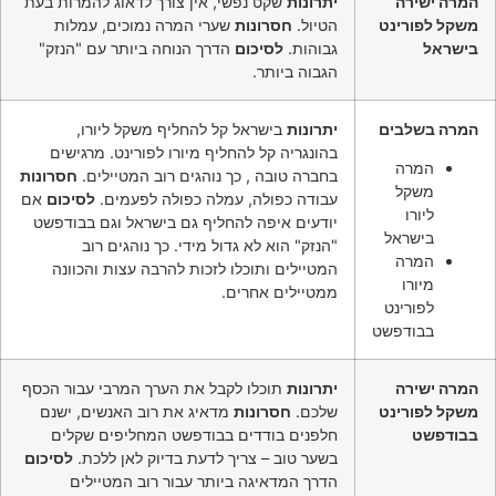
המרה ישירה
יתרונות
שקט נפשי, אין צורך לדאוג להמרות בעת
משקל לפורינט
הטיול.
חסרונות
שערי המרה נמוכים, עמלות
בישראל
גבוהות.
לסיכום
הדרך הנוחה ביותר עם "הנזק"
הגבוה ביותר.
המרה בשלבים
יתרונות
בישראל קל להחליף משקל ליורו,
בהונגריה קל להחליף מיורו לפורינט. מרגישים
המרה
בחברה טובה , כך נוהגים רוב המטיילים.
חסרונות
משקל
עבודה כפולה, עמלה כפולה לפעמים.
לסיכום
אם
ליורו
יודעים איפה להחליף גם בישראל וגם בבודפשט
בישראל
"הנזק" הוא לא גדול מידי. כך נוהגים רוב
המרה
המטיילים ותוכלו לזכות להרבה עצות והכוונה
מיורו
ממטיילים אחרים.
לפורינט
בבודפשט
המרה ישירה
יתרונות
תוכלו לקבל את הערך המרבי עבור הכסף
משקל לפורינט
שלכם.
חסרונות
מדאיג את רוב האנשים, ישנם
בבודפשט
חלפנים בודדים בבודפשט המחליפים שקלים
בשער טוב – צריך לדעת בדיוק לאן ללכת.
לסיכום
הדרך המדאיגה ביותר עבור רוב המטיילים