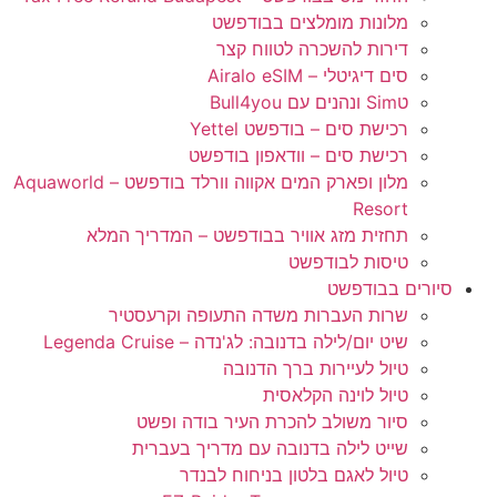
מלונות מומלצים בבודפשט
דירות להשכרה לטווח קצר
סים דיגיטלי – Airalo eSIM
טSim ונהנים עם Bull4you
רכישת סים – בודפשט Yettel
רכישת סים – וודאפון בודפשט
מלון ופארק המים אקווה וורלד בודפשט – Aquaworld
Resort
תחזית מזג אוויר בבודפשט – המדריך המלא
טיסות לבודפשט
סיורים בבודפשט
שרות העברות משדה התעופה וקרעסטיר
שיט יום/לילה בדנובה: לג'נדה – Legenda Cruise
טיול לעיירות ברך הדנובה
טיול לוינה הקלאסית
סיור משולב להכרת העיר בודה ופשט
שייט לילה בדנובה עם מדריך בעברית
טיול לאגם בלטון בניחוח לבנדר