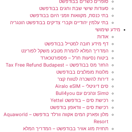
סופרים כשרים בבודפשט
סעודות שישי שבת וחגים בבודפשט
בתי כנסת, מקוואות וזמני היום בבודפשט
בתי עלמין יהודיים וקברי צדיקים בבודפשט הונגריה
מידע שימושי
אודות
דף מידע חובה למטייל בבודפשט
המדריך המלא להמרת מטבע משקל לפורינט
ביטוח נסיעות חו"ל – פספורטכארד
החזר מס בבודפשט – Tax Free Refund Budapest
מלונות מומלצים בבודפשט
דירות להשכרה לטווח קצר
סים דיגיטלי – Airalo eSIM
טSim ונהנים עם Bull4you
רכישת סים – בודפשט Yettel
רכישת סים – וודאפון בודפשט
מלון ופארק המים אקווה וורלד בודפשט – Aquaworld
Resort
תחזית מזג אוויר בבודפשט – המדריך המלא