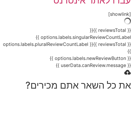
עברו לאתר אינטרנט
[showlink]
{{
{{ reviewsTotal }}
options.labels.singularReviewCountLabel }}
{{ options.labels.pluralReviewCountLabel
{{ reviewsTotal }}
}}
{{ options.labels.newReviewButton }}
{{ userData.canReview.message }}
את כל השאר אתם מכירים?