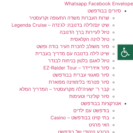
לג
Whatsapp
Facebook
Envelope
תוכן
סיורים בבודפשט
שרות העברות משדה התעופה וקרעסטיר
שיט יום/לילה בדנובה: לג'נדה – Legenda Cruise
טיול לעיירות ברך הדנובה
טיול לוינה הקלאסית
פתח סרגל נגישות
סיור משולב להכרת העיר בודה ופשט
שייט לילה בדנובה עם מדריך בעברית
טיול לאגם בלטון בניחוח לבנדר
סיור איזיריידר – EZ-Raider Tour
סיור סאגווי עברית בבודפשט
סיור פנורמי בלימוזינה מפוארת
קבר ר' ישעיה'לה מקרעסטיר – המדריך המלא
סיור קולינרי וטעימות
אטרקציות בבודפשט
בודפשט עם ילדים
בתי קזינו בבודפשט – Casino
האי מרגיט
הרובע היהודי של בודפשט