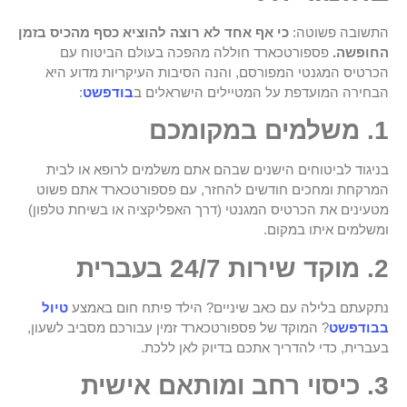
התשובה פשוטה:
כי אף אחד לא רוצה להוציא כסף מהכיס בזמן
החופשה.
פספורטכארד חוללה מהפכה בעולם הביטוח עם
הכרטיס המגנטי המפורסם, והנה הסיבות העיקריות מדוע היא
הבחירה המועדפת על המטיילים הישראלים ב
בודפשט
:
1. משלמים במקומכם
בניגוד לביטוחים הישנים שבהם אתם משלמים לרופא או לבית
המרקחת ומחכים חודשים להחזר, עם פספורטכארד אתם פשוט
מטעינים את הכרטיס המגנטי (דרך האפליקציה או בשיחת טלפון)
ומשלמים איתו במקום.
2. מוקד שירות 24/7 בעברית
נתקעתם בלילה עם כאב שיניים? הילד פיתח חום באמצע
טיול
בבודפשט
? המוקד של פספורטכארד זמין עבורכם מסביב לשעון,
בעברית, כדי להדריך אתכם בדיוק לאן ללכת.
3. כיסוי רחב ומותאם אישית