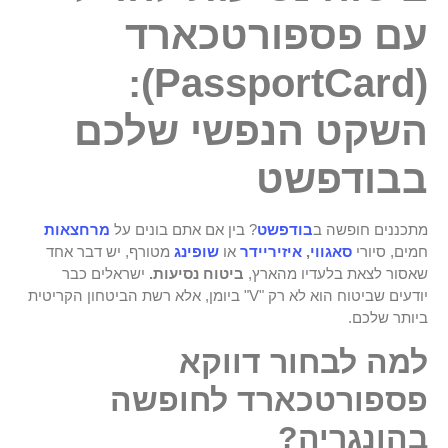
עם
פספורטכארד
(PassportCard):
השקט הנפשי שלכם
בבודפשט
מתכננים חופשה ב
בודפשט
? בין אם אתם בונים על
מרחצאות
חמים, סיורי
סאגווי
,
איזיריידר
או
שופינג
מטורף, יש דבר אחד
שאסור לצאת בלעדיו מהארץ,
ביטוח נסיעות.
ישראלים כבר
יודעים שביטוח הוא לא רק "V" ביומן, אלא רשת הביטחון הקריטית
ביותר שלכם.
למה לבחור דווקא
פספורטכארד לחופשה
בהונגריה?