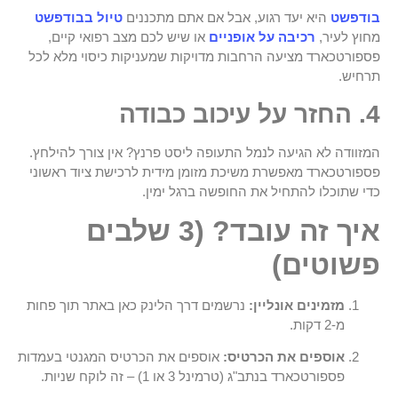
בודפשט
היא יעד רגוע, אבל אם אתם מתכננים
טיול בבודפשט
מחוץ לעיר,
רכיבה על אופניים
או שיש לכם מצב רפואי קיים,
פספורטכארד מציעה הרחבות מדויקות שמעניקות כיסוי מלא לכל
תרחיש.
4. החזר על עיכוב כבודה
המזוודה לא הגיעה לנמל התעופה ליסט פרנץ? אין צורך להילחץ.
פספורטכארד מאפשרת משיכת מזומן מידית לרכישת ציוד ראשוני
כדי שתוכלו להתחיל את החופשה ברגל ימין.
איך זה עובד? (3 שלבים
פשוטים)
מזמינים אונליין:
נרשמים דרך הלינק כאן באתר תוך פחות
מ-2 דקות.
אוספים את הכרטיס:
אוספים את הכרטיס המגנטי בעמדות
פספורטכארד בנתב"ג (טרמינל 3 או 1) – זה לוקח שניות.