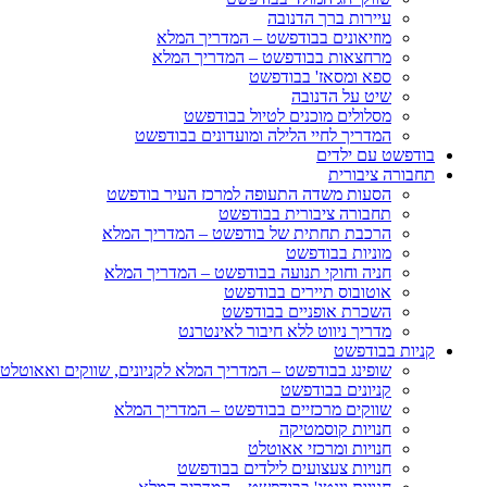
עיירות ברך הדנובה
מוזיאונים בבודפשט – המדריך המלא
מרחצאות בבודפשט – המדריך המלא
ספא ומסאז' בבודפשט
שיט על הדנובה
מסלולים מוכנים לטיול בבודפשט
המדריך לחיי הלילה ומועדונים בבודפשט
בודפשט עם ילדים
תחבורה ציבורית
הסעות משדה התעופה למרכז העיר בודפשט
תחבורה ציבורית בבודפשט
הרכבת תחתית של בודפשט – המדריך המלא
מוניות בבודפשט
חניה וחוקי תנועה בבודפשט – המדריך המלא
אוטובוס תיירים בבודפשט
השכרת אופניים בבודפשט
מדריך ניווט ללא חיבור לאינטרנט
קניות בבודפשט
שופינג בבודפשט – המדריך המלא לקניונים, שווקים ואאוטלט
קניונים בבודפשט
שווקים מרכזיים בבודפשט – המדריך המלא
חנויות קוסמטיקה
חנויות ומרכזי אאוטלט
חנויות צעצועים לילדים בבודפשט