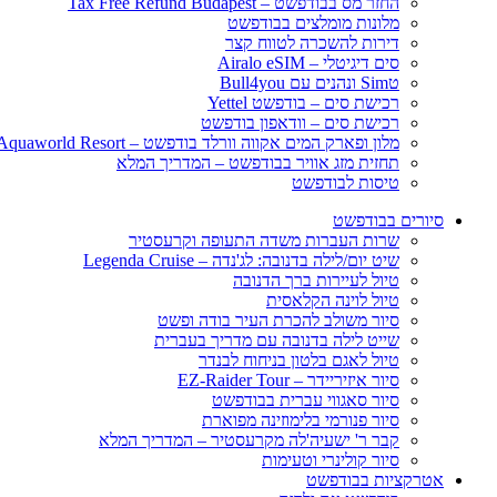
החזר מס בבודפשט – Tax Free Refund Budapest
מלונות מומלצים בבודפשט
דירות להשכרה לטווח קצר
סים דיגיטלי – Airalo eSIM
טSim ונהנים עם Bull4you
רכישת סים – בודפשט Yettel
רכישת סים – וודאפון בודפשט
מלון ופארק המים אקווה וורלד בודפשט – Aquaworld Resort
תחזית מזג אוויר בבודפשט – המדריך המלא
טיסות לבודפשט
סיורים בבודפשט
שרות העברות משדה התעופה וקרעסטיר
שיט יום/לילה בדנובה: לג'נדה – Legenda Cruise
טיול לעיירות ברך הדנובה
טיול לוינה הקלאסית
סיור משולב להכרת העיר בודה ופשט
שייט לילה בדנובה עם מדריך בעברית
טיול לאגם בלטון בניחוח לבנדר
סיור איזיריידר – EZ-Raider Tour
סיור סאגווי עברית בבודפשט
סיור פנורמי בלימוזינה מפוארת
קבר ר' ישעיה'לה מקרעסטיר – המדריך המלא
סיור קולינרי וטעימות
אטרקציות בבודפשט