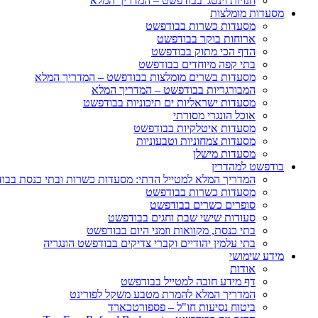
חנויות וינטג' בבודפשט – המדריך המלא
מסעדות מומלצות
מסעדות כשרות בבודפשט
ארוחות בוקר בבודפשט
הדף הכי מתוק בבודפשט
בתי קפה מיוחדים בבודפשט
מסעדות בשרים מומלצות בבודפשט – המדריך המלא
המבורגריות בבודפשט – המדריך המלא
מסעדות ישראליות ים תיכוניות בבודפשט
אוכל הונגרי מסורתי
מסעדות איטלקיות בבודפשט
מסעדות צמחוניות וטבעוניות
מסעדות מישלן
בודפשט למהדרין
המדריך המלא למטייל הדתי: מסעדות כשרות ובתי כנסת בבו
מסעדות כשרות בבודפשט
סופרים כשרים בבודפשט
סעודות שישי שבת וחגים בבודפשט
בתי כנסת, מקוואות וזמני היום בבודפשט
בתי עלמין יהודיים וקברי צדיקים בבודפשט הונגריה
מידע שימושי
אודות
דף מידע חובה למטייל בבודפשט
המדריך המלא להמרת מטבע משקל לפורינט
ביטוח נסיעות חו"ל – פספורטכארד