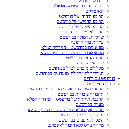
בודפשט עם ילדים
בתי קזינו בבודפשט – Casino
האי מרגיט
הרובע היהודי של בודפשט
הרובע החמישי של בודפשט
הרובע השישי של בודפשט
חגים לאומיים בהונגריה
שווקי חג המולד בבודפשט
עיירות ברך הדנובה
מוזיאונים בבודפשט – המדריך המלא
מרחצאות בבודפשט – המדריך המלא
ספא ומסאז' בבודפשט
שיט על הדנובה
מסלולים מוכנים לטיול בבודפשט
המדריך לחיי הלילה ומועדונים בבודפשט
בודפשט עם ילדים
תחבורה ציבורית
הסעות משדה התעופה למרכז העיר בודפשט
תחבורה ציבורית בבודפשט
הרכבת תחתית של בודפשט – המדריך המלא
מוניות בבודפשט
חניה וחוקי תנועה בבודפשט – המדריך המלא
אוטובוס תיירים בבודפשט
השכרת אופניים בבודפשט
מדריך ניווט ללא חיבור לאינטרנט