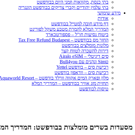
בתי כנסת, מקוואות וזמני היום בבודפשט
בתי עלמין יהודיים וקברי צדיקים בבודפשט הונגריה
מידע שימושי
אודות
דף מידע חובה למטייל בבודפשט
המדריך המלא להמרת מטבע משקל לפורינט
ביטוח נסיעות חו"ל – פספורטכארד
החזר מס בבודפשט – Tax Free Refund Budapest
מלונות מומלצים בבודפשט
דירות להשכרה לטווח קצר
סים דיגיטלי – Airalo eSIM
טSim ונהנים עם Bull4you
רכישת סים – בודפשט Yettel
רכישת סים – וודאפון בודפשט
מלון ופארק המים אקווה וורלד בודפשט – Aquaworld Resort
תחזית מזג אוויר בבודפשט – המדריך המלא
טיסות לבודפשט
מסעדות בשרים מומלצות בבודפשט: המדריך המל