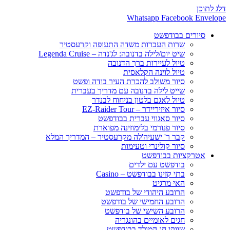
דלג לתוכן
Whatsapp
Facebook
Envelope
סיורים בבודפשט
שרות העברות משדה התעופה וקרעסטיר
שיט יום/לילה בדנובה: לג'נדה – Legenda Cruise
טיול לעיירות ברך הדנובה
טיול לוינה הקלאסית
סיור משולב להכרת העיר בודה ופשט
שייט לילה בדנובה עם מדריך בעברית
טיול לאגם בלטון בניחוח לבנדר
סיור איזיריידר – EZ-Raider Tour
סיור סאגווי עברית בבודפשט
סיור פנורמי בלימוזינה מפוארת
קבר ר' ישעיה'לה מקרעסטיר – המדריך המלא
סיור קולינרי וטעימות
אטרקציות בבודפשט
בודפשט עם ילדים
בתי קזינו בבודפשט – Casino
האי מרגיט
הרובע היהודי של בודפשט
הרובע החמישי של בודפשט
הרובע השישי של בודפשט
חגים לאומיים בהונגריה
שווקי חג המולד בבודפשט