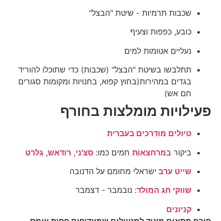
שכבות תרמיות - שיטת "הבצל"
כובע, כפפות וצעיף
נעליים אטומות למים
תתלבשו בשיטת "הבצל" (שכבות) כדי שתוכלו להוריד
בגדים במהירות(בחוץ קפוא, בחנויות ומקומות סגורים
חם אש)
פעילויות מומלצות בחורף
טיולים מודרכים בעברית
ביקור ב
מרחצאות
חמים כמו:
סצ'ני
,
רודאש
,
גלרט
שייט ערב
ישראלי מחומם על הדנובה
שווקי חג המולד
: נובמבר - דצמבר
קניונים
חורף מתאים מאוד למטיילים שמעדיפים פחות עומס