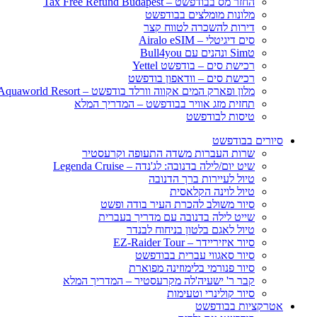
החזר מס בבודפשט – Tax Free Refund Budapest
מלונות מומלצים בבודפשט
דירות להשכרה לטווח קצר
סים דיגיטלי – Airalo eSIM
טSim ונהנים עם Bull4you
רכישת סים – בודפשט Yettel
רכישת סים – וודאפון בודפשט
מלון ופארק המים אקווה וורלד בודפשט – Aquaworld Resort
תחזית מזג אוויר בבודפשט – המדריך המלא
טיסות לבודפשט
סיורים בבודפשט
שרות העברות משדה התעופה וקרעסטיר
שיט יום/לילה בדנובה: לג'נדה – Legenda Cruise
טיול לעיירות ברך הדנובה
טיול לוינה הקלאסית
סיור משולב להכרת העיר בודה ופשט
שייט לילה בדנובה עם מדריך בעברית
טיול לאגם בלטון בניחוח לבנדר
סיור איזיריידר – EZ-Raider Tour
סיור סאגווי עברית בבודפשט
סיור פנורמי בלימוזינה מפוארת
קבר ר' ישעיה'לה מקרעסטיר – המדריך המלא
סיור קולינרי וטעימות
אטרקציות בבודפשט