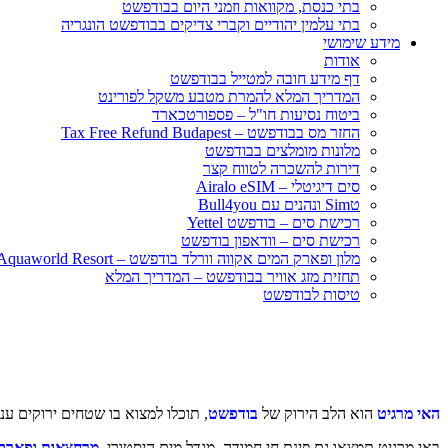
בתי כנסת, מקוואות וזמני היום בבודפשט
בתי עלמין יהודיים וקברי צדיקים בבודפשט הונגריה
מידע שימושי
אודות
דף מידע חובה למטייל בבודפשט
המדריך המלא להמרת מטבע משקל לפורינט
ביטוח נסיעות חו"ל – פספורטכארד
החזר מס בבודפשט – Tax Free Refund Budapest
מלונות מומלצים בבודפשט
דירות להשכרה לטווח קצר
סים דיגיטלי – Airalo eSIM
טSim ונהנים עם Bull4you
רכישת סים – בודפשט Yettel
רכישת סים – וודאפון בודפשט
מלון ופארק המים אקווה וורלד בודפשט – Aquaworld Resort
תחזית מזג אוויר בבודפשט – המדריך המלא
טיסות לבודפשט
האי מרגיט
הוא הלב הירוק של
בודפשט
, תוכלו למצוא בו שטחים ירוקים ענ
באי מרגיט תמצאו גם פינת חי חמודה, מגדל מים היסטורי,
מרחצאות ופארק 