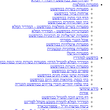
חנויות וינטג' בבודפשט – המדריך המלא
מסעדות מומלצות
מסעדות כשרות בבודפשט
ארוחות בוקר בבודפשט
הדף הכי מתוק בבודפשט
בתי קפה מיוחדים בבודפשט
מסעדות בשרים מומלצות בבודפשט – המדריך המלא
המבורגריות בבודפשט – המדריך המלא
מסעדות ישראליות ים תיכוניות בבודפשט
אוכל הונגרי מסורתי
מסעדות איטלקיות בבודפשט
מסעדות צמחוניות וטבעוניות
מסעדות מישלן
בודפשט למהדרין
המדריך המלא למטייל הדתי: מסעדות כשרות ובתי כנסת בבו
מסעדות כשרות בבודפשט
סופרים כשרים בבודפשט
סעודות שישי שבת וחגים בבודפשט
בתי כנסת, מקוואות וזמני היום בבודפשט
בתי עלמין יהודיים וקברי צדיקים בבודפשט הונגריה
מידע שימושי
אודות
דף מידע חובה למטייל בבודפשט
המדריך המלא להמרת מטבע משקל לפורינט
ביטוח נסיעות חו"ל – פספורטכארד