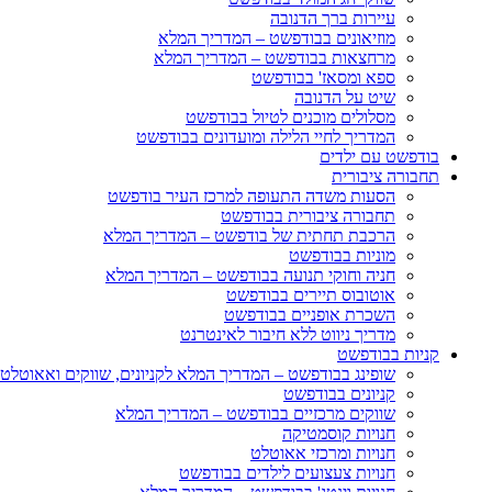
עיירות ברך הדנובה
מוזיאונים בבודפשט – המדריך המלא
מרחצאות בבודפשט – המדריך המלא
ספא ומסאז' בבודפשט
שיט על הדנובה
מסלולים מוכנים לטיול בבודפשט
המדריך לחיי הלילה ומועדונים בבודפשט
בודפשט עם ילדים
תחבורה ציבורית
הסעות משדה התעופה למרכז העיר בודפשט
תחבורה ציבורית בבודפשט
הרכבת תחתית של בודפשט – המדריך המלא
מוניות בבודפשט
חניה וחוקי תנועה בבודפשט – המדריך המלא
אוטובוס תיירים בבודפשט
השכרת אופניים בבודפשט
מדריך ניווט ללא חיבור לאינטרנט
קניות בבודפשט
שופינג בבודפשט – המדריך המלא לקניונים, שווקים ואאוטלט
קניונים בבודפשט
שווקים מרכזיים בבודפשט – המדריך המלא
חנויות קוסמטיקה
חנויות ומרכזי אאוטלט
חנויות צעצועים לילדים בבודפשט