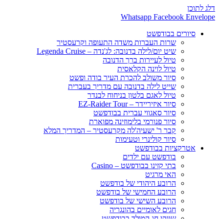
דלג לתוכן
Whatsapp
Facebook
Envelope
סיורים בבודפשט
שרות העברות משדה התעופה וקרעסטיר
שיט יום/לילה בדנובה: לג'נדה – Legenda Cruise
טיול לעיירות ברך הדנובה
טיול לוינה הקלאסית
סיור משולב להכרת העיר בודה ופשט
שייט לילה בדנובה עם מדריך בעברית
טיול לאגם בלטון בניחוח לבנדר
סיור איזיריידר – EZ-Raider Tour
סיור סאגווי עברית בבודפשט
סיור פנורמי בלימוזינה מפוארת
קבר ר' ישעיה'לה מקרעסטיר – המדריך המלא
סיור קולינרי וטעימות
אטרקציות בבודפשט
בודפשט עם ילדים
בתי קזינו בבודפשט – Casino
האי מרגיט
הרובע היהודי של בודפשט
הרובע החמישי של בודפשט
הרובע השישי של בודפשט
חגים לאומיים בהונגריה
שווקי חג המולד בבודפשט