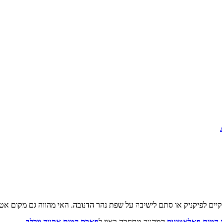
קיים לפיקניק או סתם לישיבה על שפת נהר הדנובה. האי מהווה גם מקום אטר
המים פאלאטינוס
המהווה מתחרה ראוי ל
פארק המים אקווה וורלד
.