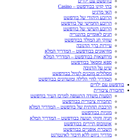
בודפשט עם ילדים
בתי קזינו בבודפשט – Casino
האי מרגיט
הרובע היהודי של בודפשט
הרובע החמישי של בודפשט
הרובע השישי של בודפשט
חגים לאומיים בהונגריה
שווקי חג המולד בבודפשט
עיירות ברך הדנובה
מוזיאונים בבודפשט – המדריך המלא
מרחצאות בבודפשט – המדריך המלא
ספא ומסאז' בבודפשט
שיט על הדנובה
מסלולים מוכנים לטיול בבודפשט
המדריך לחיי הלילה ומועדונים בבודפשט
בודפשט עם ילדים
תחבורה ציבורית
הסעות משדה התעופה למרכז העיר בודפשט
תחבורה ציבורית בבודפשט
הרכבת תחתית של בודפשט – המדריך המלא
מוניות בבודפשט
חניה וחוקי תנועה בבודפשט – המדריך המלא
אוטובוס תיירים בבודפשט
השכרת אופניים בבודפשט
מדריך ניווט ללא חיבור לאינטרנט