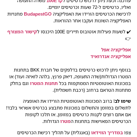
עודכנה וכעת ניתן לרכוש כרטיסים ל
קו 100E
משדה התעופה
ואליו, כרטיסים ל-72 שעות וכרטיסים יומיים.
לרכישת הכרטיסים הורידו את האפליקציה
BudapestGO
מחנויות
האפליקציה השונות ועקבו אחר ההוראות.
✔️
לשעות פעילות אוטובוס תיירים 100E היכנסו ל
קישור המצורף
👉
אפליקציה אפל
אפליקציה אנדרואיד
בנוסף ניתן לרכוש כרטיסים בדלפקים של חברת BKK בתחנות
המטרו הגדולות(שדה התעופה, דיאק פרנץ, בלהה לואיזה ועוד) או
במכונות האוטומטיות הממוקמות בכל
תחנות המטרו
וגם בחלק
מתחנות הטראם ברחוב (רכבת חשמלית).
שימו לב
! ברוב המכונות האוטומטיות הורידו את האופציה
לתשלום במזומן והתשלום במכונות מתבצע בכרטיס אשראי בלבד!
אם אתם רוצים לקנות כרטיסים במזומן, אז תלכו לקופות
הכרטיסים המאוישות בתחנות ה
מטרו
הגדולות.
צפו
במדריך הווידאו
(באנגלית) על תהליך רכישת הכרטיסים