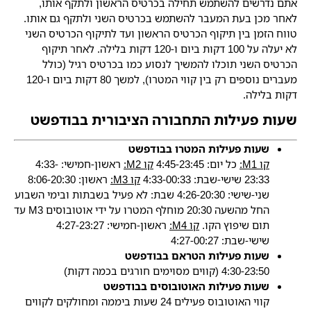
אתם נדרשים להשתמש תחילה בכרטיס הראשון ולתקף אותו,
לאחר מכן בעת המעבר להשתמש בכרטיס השני ולתקף גם אותו.
טווח הזמן בין תיקוף הכרטיס הראשון ועד לתיקוף הכרטיס השני
לא יעלה על 100 דקות ביום ו-120 דקות בלילה. לאחר תיקוף
הכרטיס השני תוכלו להמשיך לנסוע כמו בכרטיס רגיל (כולל
מעברים נוספים רק בין קווי המטרו), למשך 80 דקות ביום ו-120
דקות בלילה.
שעות פעילות התחבורה הציבורית בבודפשט
שעות פעילות המטרו בבודפשט
קו M1:
כל יום: 4:45-23:45
קו M2:
ראשון-חמישי: 4:33-
23:33 שישי-שבת: 4:33-00:33
קו M3:
ראשון: 8:06-20:30
שני-שישי: 4:26-20:30 שבת: לא פעיל בשבתות ובימי השבוע
החל מהשעה 20:30 מוחלף המטרו על ידי אוטובוסים M3 עד
תום שיפוץ הקו.
קו M4:
ראשון-חמישי: 4:27-23:27
שישי-שבת: 4:27-00:27
שעות פעילות הטראם בבודפשט
4:30-23:50 (קווים מסוימים חורגים בכמה דקות)
שעות פעילות האוטובוסים בבודפשט
קווי האוטובוס פעילים 24 שעות ביממה ומחולקים לקווים