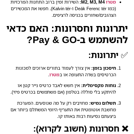
מטרו
M2, M3, M4:
השירות זמין ברוב התחנות המרכזיות
(כמו Deák Ferenc tér ו-Kalvin tér). חפשו את המכשירים
הצהובים/שחורים בכניסה לרציפים.
יתרונות וחסרונות: האם כדאי
להשתמש ב-Pay & GO?
✅
יתרונות:
חיסכון בזמן:
אין צורך לעמוד בתורים ארוכים למכונות
הכרטיסים בשדה התעופה או ב
מטרו
.
נוחות מקסימלית:
אין חשש לאבד כרטיס נייר קטן או
להיתקע בלי סוללה בטלפון (אם משתמשים בכרטיס פיזי).
תשלום גמיש:
מחויבים רק על מה שנוסעים. המערכת
מחשבת אוטומטית את התעריף היומי המשתלם ביותר אם
ביצעתם נסיעות רבות באותו קו.
❌ חסרונות (חשוב לקרוא):