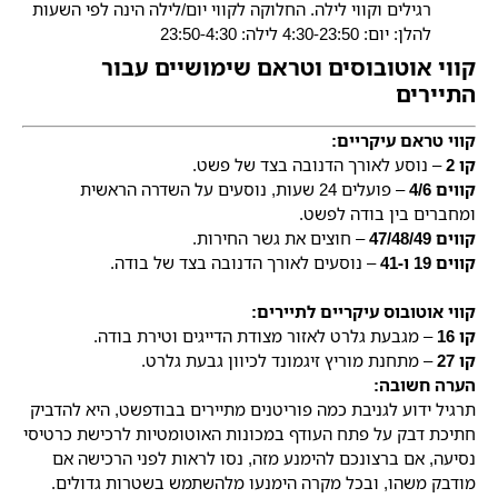
רגילים וקווי לילה. החלוקה לקווי יום/לילה הינה לפי השעות
להלן: יום: 4:30-23:50 לילה: 23:50-4:30
קווי אוטובוסים וטראם שימושיים עבור
התיירים
קווי טראם עיקריים:
קו 2
– נוסע לאורך הדנובה בצד של פשט.
קווים 4/6
– פועלים 24 שעות, נוסעים על השדרה הראשית
ומחברים בין בודה לפשט.
קווים 47/48/49
– חוצים את גשר החירות.
קווים 19 ו-41
– נוסעים לאורך הדנובה בצד של בודה.
קווי אוטובוס עיקריים
לתיירים:
קו 16
– מגבעת גלרט לאזור מצודת הדייגים וטירת בודה.
קו 27
– מתחנת מוריץ זיגמונד לכיוון גבעת גלרט.
הערה חשובה:
תרגיל ידוע לגניבת כמה פוריטנים מתיירים בבודפשט, היא להדביק
חתיכת דבק על פתח העודף במכונות האוטומטיות לרכישת כרטיסי
נסיעה, אם ברצונכם להימנע מזה, נסו לראות לפני הרכישה אם
מודבק משהו, ובכל מקרה הימנעו מלהשתמש בשטרות גדולים.