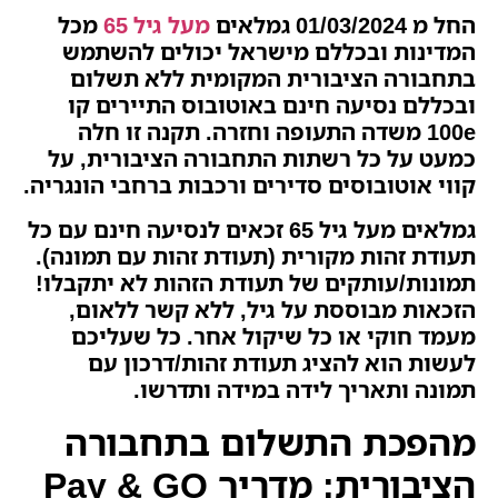
החל מ 01/03/2024 גמלאים
מעל גיל 65
מכל
המדינות ובכללם מישראל יכולים להשתמש
בתחבורה הציבורית המקומית ללא תשלום
ובכללם נסיעה חינם באוטובוס התיירים קו
100e משדה התעופה וחזרה. תקנה זו חלה
כמעט על כל רשתות התחבורה הציבורית, על
קווי אוטובוסים סדירים ורכבות ברחבי הונגריה.
גמלאים מעל גיל 65 זכאים לנסיעה חינם עם כל
תעודת זהות מקורית (תעודת זהות עם תמונה).
תמונות/עותקים של תעודת הזהות לא יתקבלו!
הזכאות מבוססת על גיל, ללא קשר ללאום,
מעמד חוקי או כל שיקול אחר. כל שעליכם
לעשות הוא להציג תעודת זהות/דרכון עם
תמונה ותאריך לידה במידה ותדרשו.
מהפכת התשלום בתחבורה
הציבורית: מדריך Pay & GO