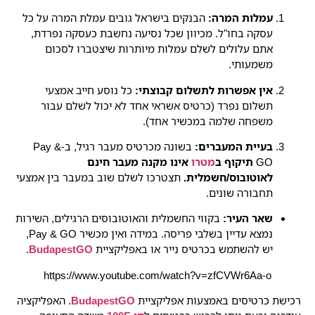
עמלות המרה:
הבנקים בישראל גובים עמלת המרה על כל
עסקה בחו"ל. מכיוון שכל נסיעה נחשבת כעסקה נפרדת,
אתם עלולים לשלם עמלות מיותרות שיצטברו לסכום
משמעותי.
אין אפשרות לתשלום קבוצתי:
כל נוסע חייב אמצעי
תשלום נפרד (כרטיס אשראי אחד לא יכול לשלם עבור
משפחה שלמה במכשיר אחד).
בעיית המעברים:
בשונה מכרטיס מעבר רגיל, ב-Pay &
GO
תיקוף ב
מטרו
אינו מקנה מעבר חינם
לאוטובוס/חשמלית.
תצטרכו לשלם שוב במעבר בין אמצעי
תחבורה שונים.
שאר העיר:
בקווי החשמלית והאוטובוסים הרגילים, השירות
נמצא עדיין בשלבי פריסה. במידה ואין מכשיר Pay & GO,
יש להשתמש בכרטיס נייר או באפליקציית
BudapestGO
.
https://www.youtube.com/watch?v=zfCVWr6Aa-o
רכישת כרטיסים באמצעות אפליקציית
BudapestGO
. האפליקציה