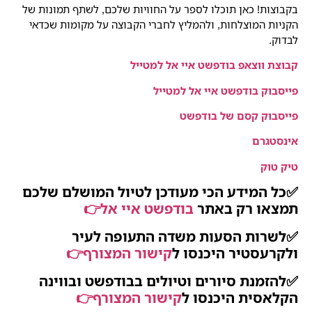
בקבוצות! כאן תוכלו לספר על החוויות שלכם, לשתף תמונות של
הקניות המוצלחות, ולהמליץ לחברי הקבוצה על מקומות שכדאי
לבדוק.
קבוצת ווצאפ בודפשט איי אל למטייל
פייסבוק בודפשט איי אל למטייל
פייסבוק קסם של בודפשט
אינסטגרם
טיק טוק
✅כל המידע הכי מעודכן לטיול המושלם שלכם
תמצאו רק באתר
בודפשט איי אל
👉
✅לשרות הסעות משדה התעופה לעיר
ולקרעסטיר היכנסו ל
קישור המצורף👉
✅להזמנת סיורים וטיולים בבודפשט ובווינה
הקלאסית היכנסו ל
קישור המצורף
👉