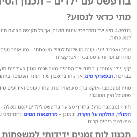
בודפשט עם ילדים – תכנון הטיו
מתי כדאי לנסוע?
בודפשט היא יעד נהדר לכל עונות השנה, אך כל תקופה מציעה חווי
למשפחות:
אביב (אפריל-יוני): עונה מושלמת לטיול משפחתי – מזג אוויר נעים
פורחים ופחות עומס בכל האטרקציות.
קיץ (יולי-אוגוסט): החודשים החמים מאפשרים מגוון פעילויות חוץ
בבריכות
ובפארקי מים
, אך קחו בחשבון שזו העונה העמוסה ביותר
סתיו (ספטמבר-אוקטובר): מזג אוויר נוח, פחות עומס ואירועים מיו
פסטיבל היין ההונגרי.
חורף (נובמבר-מרץ): בחורף מציעה בודפשט לילדים קסם משלה –
המולד
,
החלקה על הקרח
, וכמובן –
מרחצאות המים
החמימים שה
מושלמת בימים קרים.
תכנון לוח זמנים ידידותי למשפחות