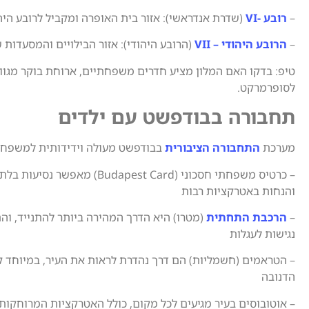
–
רובע -VI
(שדרת אנדראשי): אזור בית האופרה ומקביל לרובע היה
–
הרובע היהודי – VII
(הרובע היהודי): אזור הבילויים והמסעדות
טיפ: בדקו האם המלון מציע חדרים משפחתיים, ארוחת בוקר מגוו
לסופרמרקט.
תחבורה בבודפשט עם ילדים
מערכת
התחבורה הציבורית
בבודפשט מעולה וידידותית למשפחו
– כרטיס משפחתי חסכוני (Budapest Card) מאפשר 
והנחות באטרקציות רבות
–
הרכבת התחתית
(מטרו) היא הדרך המהירה ביותר להתנייד, וה
נגישות לעגלות
הדנובה
– אוטובוסים בעיר מגיעים לכל מקום, כולל האטרקציות המרוחקות 