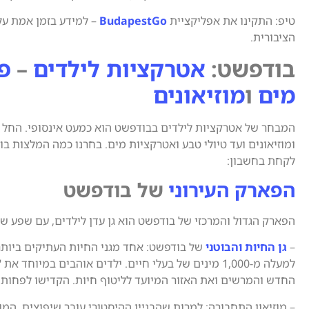
טיפ: התקינו את אפליקציית
BudapestGo
– למידע בזמן אמת ע
הציבורית.
בודפשט:
אטרקציות לילדים
–
פ
מים
ו
מוזיאונים
המבחר של אטרקציות לילדים בבודפשט הוא כמעט אינסופי. החל
ומוזיאונים ועד טיולי טבע ואטרקציות מים. בחרנו כמה המלצות ב
לקחת בחשבון:
הפארק העירוני
של בודפשט
הפארק הגדול והמרכזי של בודפשט הוא גן עדן לילדים, עם שפע ש
–
גן החיות והבוטני
של בודפשט: אחד מגני החיות העתיקים ביותר
למעלה מ-1,000 מינים של בעלי חיים. ילדים אוהבים במיוחד א
החדש והמרשים ואת האזור המיועד לליטוף חיות. הקדישו לפחות חצ
– מוזיאון התחבורה: למרות שהבניין ההיסטורי עובר שיפוצים, המוז