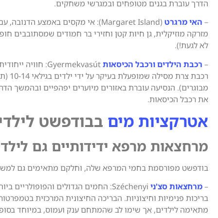
הדרך עוברת בגנים מטופחים ובמגרשי משחקים.
–
האי מרגרט
(Margaret Island): אי מקסים באמצע הדנובה
מזרקה מוזיקלית, גן חיות קטן וחזירי בר חמודים שמסתובבים חופ
לא לגעת!).
–
רכבת הילדים ורכבל הכיסאות
Gyermekvasút: חוויה 
רכבת צרת מסילה 
מבוגרים). הנסיעה עוברת באזורים מיוערים יפהפיים ובהמשך הדר
את רכבל הכיסאות.
אטרקציות מים
בבודפשט לילדי
מרחצאות מרפא ידידותיים גם לילדי
בודפשט מפורסמת בחמי המרפא שלה, וחלקם מתאימים גם למשפ
–
מרחצאות סצ'ני
Széchenyi: החמים הגדולים והפופולריים בי
בריכות פנימיות וחיצוניות. הבריכה החיצונית המרכזית בטמפרטור
מתאימה לילדים, אך שימו לב שהמתחם ענק ועמוס, במיוחד בסופי