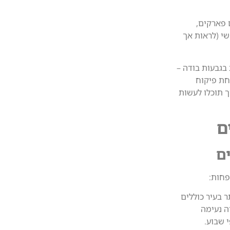
, עם פארקים,
שי (לראות אך
ייחודית בגבעות בודה –
שמופעלת בעיקר על ידי ילדים בגילאי 10-14 (תחת פיקוח
ך תוכלו לעשות
ם
ם
חות:
ותר בעיר כוללים
ה נעימה
 שבוע.