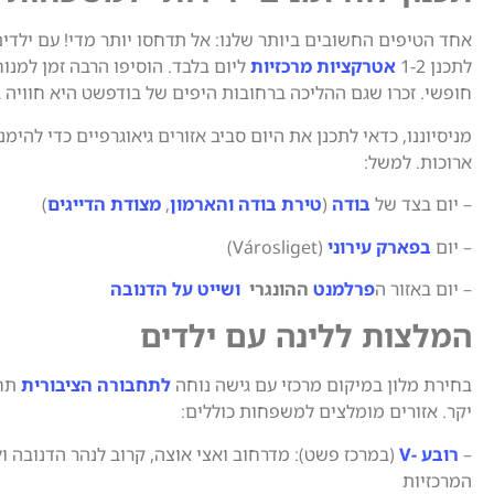
אחד הטיפים החשובים ביותר שלנו: אל תדחסו יותר מדי! עם ילדים
לתכנן 1-2
אטרקציות מרכזיות
ליום בלבד. הוסיפו הרבה זמן למנוח
חופשי. זכרו שגם ההליכה ברחובות היפים של בודפשט היא חוויה ב
מניסיוננו, כדאי לתכנן את היום סביב אזורים גיאוגרפיים כדי להימ
ארוכות. למשל:
– יום בצד של
בודה
(
טירת בודה והארמון
,
מצודת הדייגים
)
– יום
בפארק עירוני
(Városliget)
– יום באזור ה
פרלמנט
ההונגרי
ושייט על הדנובה
המלצות ללינה עם ילדים
בחירת מלון במיקום מרכזי עם גישה נוחה
לתחבורה הציבורית
תחס
יקר. אזורים מומלצים למשפחות כוללים:
–
רובע -V
(במרכז פשט): מדרחוב ואצי אוצה, קרוב לנהר הדנובה ו
המרכזיות