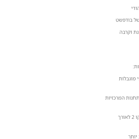
ודי
 של בודפשט
נת וקרבה
ת:
נסיעות בלתי מוגבלות
תחנות המרכזיות
– הטראמים (חשמליות) הם דרך נהדרת לראות את העיר, במיוחד קו 2 לאורך
יותר