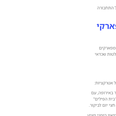
ל התחבורה
ארקי
 מפארקים
ולטות שכדאי
ל אטרקציות:
 באירופה, עם
ת "בית הפילים"
י יום לביקור.
יאון הזמני מציע