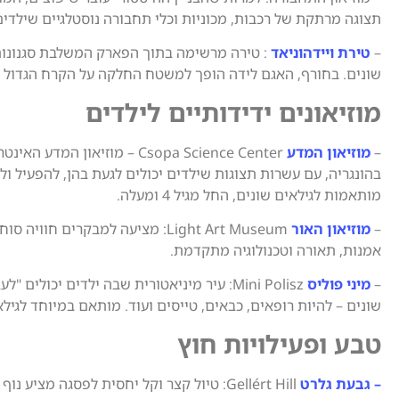
תצוגה מרתקת של רכבות, מכוניות וכלי תחבורה נוסטלגיים שילדי
–
טירת ויידהוניאד
: טירה מרשימה בתוך הפארק המשלבת סגנונות
שונים. בחורף, האגם לידה הופך למשטח החלקה על הקרח הגדול 
מוזיאונים ידידותיים לילדים
–
מוזיאון המדע
Csopa Science Center – מוזיאון המד
בהונגריה, עם עשרות תצוגות שילדים יכולים לגעת בהן, להפעיל ול
מותאמות לגילאים שונים, החל מגיל 4 ומעלה.
–
מוזיאון האור
Light Art Museum: מציעה למבקרים חוו
אמנות, תאורה וטכנולוגיה מתקדמת.
–
מיני פוליס
Mini Polisz: עיר מיניאטורית שבה ילדים יכולים
שונים – להיות רופאים, כבאים, טייסים ועוד. מותאם במיוחד לגילאי -12
טבע ופעילויות חוץ
– גבעת גלרט
Gellért Hill: טיול קצר וקל יחסית לפסגה מציע 