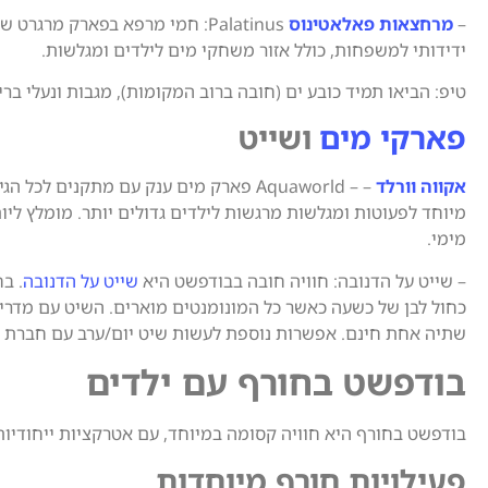
–
מרחצאות פאלאטינוס
Palatinus: חמי מרפא בפארק מרגרט
ידידותי למשפחות, כולל אזור משחקי מים לילדים ומגלשות.
טיפ: הביאו תמיד כובע ים (חובה ברוב המקומות), מגבות ונעלי ברי
פארקי מים
ושייט
אקווה וורלד
– – Aquaworld פארק מים ענק עם מתקנים לכל 
מיוחד לפעוטות ומגלשות מרגשות לילדים גדולים יותר. מומלץ ליו
מימי.
– שייט על הדנובה: חוויה חובה בבודפשט היא
שייט על הדנובה
. ב
כחול לבן של כשעה כאשר כל המונומנטים מוארים. השיט עם מדריך
שתיה אחת חינם. אפשרות נוספת לעשות שיט יום/ערב עם חברת
בודפשט בחורף עם ילדים
בודפשט בחורף היא חוויה קסומה במיוחד, עם אטרקציות ייחודיות
פעילויות חורף מיוחדות