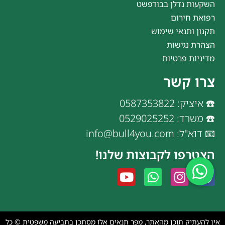
השקעות נדלן בבודפשט
רפואת חירום
תקנון ותנאי שימוש
הצהרת נגישות
מדיניות פרטיות
צרו קשר
☎️ איציק: 0587353822
☎️ משרד: 0529025252
📧 דוא"ל: info@bull4you.com
הצטרפו לקבוצות שלנו!
אין להעתיק תוכן מהאתר, מפר תנאים אלו מסתכן בתביעה משפטית © כל