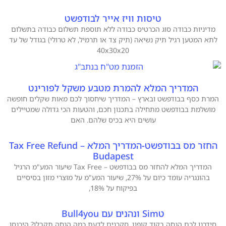
טיסות וויז אייר לבודפשט
מדיניות כבודה סוג הכרטיס כבודה ללא תוספת תשלום כבודה בתשלום
לתא המטען רגיל תיק נשיאה (תיק צד או תרמיל, לא טרולי) בגודל של עד
40x30x20
המדריך המלא להמרת מטבע משקל לפורינט
המרת כסף בבודפשט ובארץ – המדריך שיחסוך לכם מאות שקלים חופשה
מושלמת בבודפשט מתחילה בתכנון חכם, והטעות הכי גדולה שמטיילים
עושים היא בכיס שלהם. האם
החזר מס בבודפשט-המדריך המלא – Tax Free Refund
Budapest
המדריך המלא להחזר מס בבודפשט – Tax Free שיעור המע"מ הרגיל
בהונגריה עומד כיום על 27%, שיעור המע"מ על מוצרי מזון בסיסיים
בפיקוח על 18%,
טSim ונהנים עם Bull4you
סידרנו לכם הנחה בקוד קופון. סקרנים לדעת כמה הנחה תקבלו? היכנסו