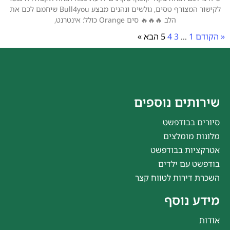
לקישור המצורף טסים, גולשים ונהנים מבצע Bull4you שיחמם לכם את
הלב 🔥🔥🔥 סים Orange כולל: אינטרנט,
« הקודם
1
…
3
4
5
הבא »
שירותים נוספים
סיורים בבודפשט
מלונות מומלצים
אטרקציות בבודפשט
בודפשט עם ילדים
השכרת דירות לטווח קצר
מידע נוסף
אודות