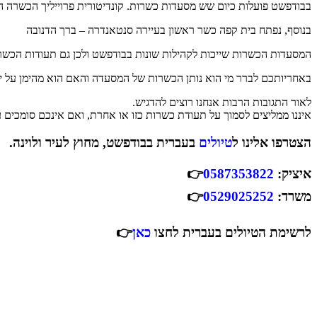
בבודפשט פועלות כיום שש מסעדות כשרות. קונדיטורית פרוייליך הכשרה הי
בנוסף, נפתח בית קפה כשר ראשון בעיירה סנטאנדרה – ברך הדנובה
המסעדות הכשרות שייכות לקהילות שונות בבודפשט ולכן גם תעודות הכשרות 
באחריותכם לברר מי הוא נותן הכשרות של המסעדה והאם הוא מהימן על י
לאור התגובות הרבות אנחנו רוצים להדגיש.
איננו ממליצים לסמוך על תעודת כשרות כזו או אחרת, ואם אינכם סומכים 
הצטרפו אלינו ל
טיולים
בעברית בבודפשט, מחוץ לעיר ולוינה.
איציק:
0587353822
👉
משרד:
0529025252
👉
לרשימת הטיולים בעברית לחצו
כאן
👉