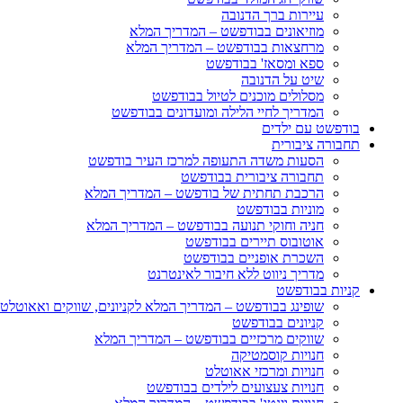
עיירות ברך הדנובה
מוזיאונים בבודפשט – המדריך המלא
מרחצאות בבודפשט – המדריך המלא
ספא ומסאז' בבודפשט
שיט על הדנובה
מסלולים מוכנים לטיול בבודפשט
המדריך לחיי הלילה ומועדונים בבודפשט
בודפשט עם ילדים
תחבורה ציבורית
הסעות משדה התעופה למרכז העיר בודפשט
תחבורה ציבורית בבודפשט
הרכבת תחתית של בודפשט – המדריך המלא
מוניות בבודפשט
חניה וחוקי תנועה בבודפשט – המדריך המלא
אוטובוס תיירים בבודפשט
השכרת אופניים בבודפשט
מדריך ניווט ללא חיבור לאינטרנט
קניות בבודפשט
שופינג בבודפשט – המדריך המלא לקניונים, שווקים ואאוטלט
קניונים בבודפשט
שווקים מרכזיים בבודפשט – המדריך המלא
חנויות קוסמטיקה
חנויות ומרכזי אאוטלט
חנויות צעצועים לילדים בבודפשט