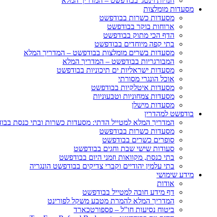
חנויות וינטג' בבודפשט – המדריך המלא
מסעדות מומלצות
מסעדות כשרות בבודפשט
ארוחות בוקר בבודפשט
הדף הכי מתוק בבודפשט
בתי קפה מיוחדים בבודפשט
מסעדות בשרים מומלצות בבודפשט – המדריך המלא
המבורגריות בבודפשט – המדריך המלא
מסעדות ישראליות ים תיכוניות בבודפשט
אוכל הונגרי מסורתי
מסעדות איטלקיות בבודפשט
מסעדות צמחוניות וטבעוניות
מסעדות מישלן
בודפשט למהדרין
המדריך המלא למטייל הדתי: מסעדות כשרות ובתי כנסת בבו
מסעדות כשרות בבודפשט
סופרים כשרים בבודפשט
סעודות שישי שבת וחגים בבודפשט
בתי כנסת, מקוואות וזמני היום בבודפשט
בתי עלמין יהודיים וקברי צדיקים בבודפשט הונגריה
מידע שימושי
אודות
דף מידע חובה למטייל בבודפשט
המדריך המלא להמרת מטבע משקל לפורינט
ביטוח נסיעות חו"ל – פספורטכארד