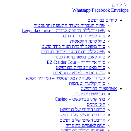
דלג לתוכן
Whatsapp
Facebook
Envelope
סיורים בבודפשט
שרות העברות משדה התעופה וקרעסטיר
שיט יום/לילה בדנובה: לג'נדה – Legenda Cruise
טיול לעיירות ברך הדנובה
טיול לוינה הקלאסית
סיור משולב להכרת העיר בודה ופשט
שייט לילה בדנובה עם מדריך בעברית
טיול לאגם בלטון בניחוח לבנדר
סיור איזיריידר – EZ-Raider Tour
סיור סאגווי עברית בבודפשט
סיור פנורמי בלימוזינה מפוארת
קבר ר' ישעיה'לה מקרעסטיר – המדריך המלא
סיור קולינרי וטעימות
אטרקציות בבודפשט
בודפשט עם ילדים
בתי קזינו בבודפשט – Casino
האי מרגיט
הרובע היהודי של בודפשט
הרובע החמישי של בודפשט
הרובע השישי של בודפשט
חגים לאומיים בהונגריה
שווקי חג המולד בבודפשט