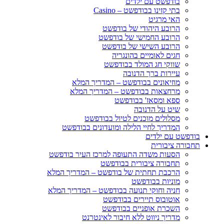
בודפשט עם ילדים
בתי קזינו בבודפשט – Casino
האי מרגיט
הרובע היהודי של בודפשט
הרובע החמישי של בודפשט
הרובע השישי של בודפשט
חגים לאומיים בהונגריה
שווקי חג המולד בבודפשט
עיירות ברך הדנובה
מוזיאונים בבודפשט – המדריך המלא
מרחצאות בבודפשט – המדריך המלא
ספא ומסאז' בבודפשט
שיט על הדנובה
מסלולים מוכנים לטיול בבודפשט
המדריך לחיי הלילה ומועדונים בבודפשט
בודפשט עם ילדים
תחבורה ציבורית
הסעות משדה התעופה למרכז העיר בודפשט
תחבורה ציבורית בבודפשט
הרכבת תחתית של בודפשט – המדריך המלא
מוניות בבודפשט
חניה וחוקי תנועה בבודפשט – המדריך המלא
אוטובוס תיירים בבודפשט
השכרת אופניים בבודפשט
מדריך ניווט ללא חיבור לאינטרנט