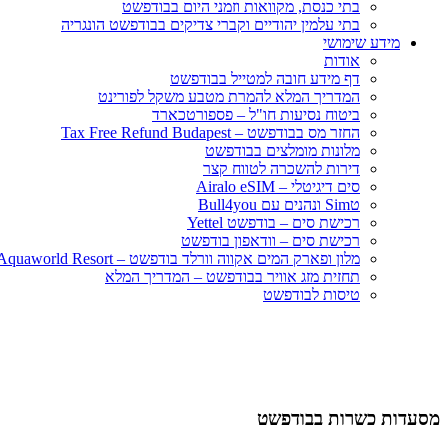
בתי כנסת, מקוואות וזמני היום בבודפשט
בתי עלמין יהודיים וקברי צדיקים בבודפשט הונגריה
מידע שימושי
אודות
דף מידע חובה למטייל בבודפשט
המדריך המלא להמרת מטבע משקל לפורינט
ביטוח נסיעות חו"ל – פספורטכארד
החזר מס בבודפשט – Tax Free Refund Budapest
מלונות מומלצים בבודפשט
דירות להשכרה לטווח קצר
סים דיגיטלי – Airalo eSIM
טSim ונהנים עם Bull4you
רכישת סים – בודפשט Yettel
רכישת סים – וודאפון בודפשט
מלון ופארק המים אקווה וורלד בודפשט – Aquaworld Resort
תחזית מזג אוויר בבודפשט – המדריך המלא
טיסות לבודפשט
מסעדות כשרות בבודפשט