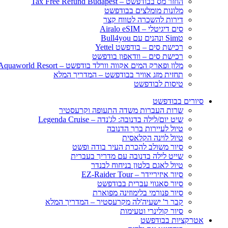
החזר מס בבודפשט – Tax Free Refund Budapest
מלונות מומלצים בבודפשט
דירות להשכרה לטווח קצר
סים דיגיטלי – Airalo eSIM
טSim ונהנים עם Bull4you
רכישת סים – בודפשט Yettel
רכישת סים – וודאפון בודפשט
מלון ופארק המים אקווה וורלד בודפשט – Aquaworld Resort
תחזית מזג אוויר בבודפשט – המדריך המלא
טיסות לבודפשט
סיורים בבודפשט
שרות העברות משדה התעופה וקרעסטיר
שיט יום/לילה בדנובה: לג'נדה – Legenda Cruise
טיול לעיירות ברך הדנובה
טיול לוינה הקלאסית
סיור משולב להכרת העיר בודה ופשט
שייט לילה בדנובה עם מדריך בעברית
טיול לאגם בלטון בניחוח לבנדר
סיור איזיריידר – EZ-Raider Tour
סיור סאגווי עברית בבודפשט
סיור פנורמי בלימוזינה מפוארת
קבר ר' ישעיה'לה מקרעסטיר – המדריך המלא
סיור קולינרי וטעימות
אטרקציות בבודפשט