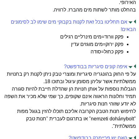
האירופי.
בהחלט מותר לשתות מים מהברז. לרוויה.
אם תחליטו בכל זאת לקנות בקבוקי מים שימו לב לסימונים
הבאים!
פקק וורוד=מים מינרליים רגילים
פקק ירוק=מים מוגזים עדין
פקק כחול=סודה
איפה קונים סיגריות בבודפשט?
על פי החוק בהונגריה סיגריות ומוצרי טבק ניתן לקנות רק בחנויות
ממשלתיות אשר עליהן מסומן עיגול ובתוכו 18.
הגבלות נוספות על אותן חנויות הן שהדלת חייבת להיות סגורה
תמיד וחלונות הראווה אינם שקופים, כך שמי שלא מכיר את השפה
לא יודע שזוהי חנות סיגריות.
לחיפוש חנות הטבק הקרובה אליכם תוכלו להזין בגוגל מפות
"nemzeti dohánybolt" או בתרגום לעברית "חנות טבק
ממשלתית".
האם יש פריימרק בבודפשט?