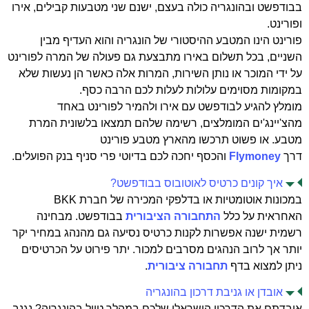
בבודפשט ובהונגריה כולה בעצם, ישנם שני מטבעות קבילים, אירו
ופורינט.
פורינט הינו המטבע ההיסטורי של הונגריה והוא העדיף מבין
השניים, בכל תשלום באירו מתבצעת גם פעולה של המרה לפורינט
על ידי המוכר או נותן השירות, המרות אלה כאשר הן נעשות שלא
במקומות מסוימים עלולות לעלות לכם הרבה כסף.
מומלץ להגיע לבודפשט עם אירו ולהמיר לפורינט באחד
מהצ'יינג'ים המומלצים, רשימה שלהם תמצאו בלשונית המרת
מטבע. או פשוט תרכשו מהארץ מטבע פורינט
דרך
Flymoney
והכסף יחכה לכם בדיוטי פרי סניף בנק הפועלים.
איך קונים כרטיס לאוטובוס בבודפשט?
במכונות אוטומטיות או בדלפקי המכירה של חברת BKK
האחראית על כלל
התחבורה הציבורית
בבודפשט. מבחינה
רשמית ישנה אפשרות לקנות כרטיס נסיעה גם מהנהג במחיר יקר
יותר אך לרוב הנהגים מסרבים למכור. יתר פירוט על הכרטיסים
ניתן למצוא בדף
תחבורה ציבורית
.
אובדן או גניבת דרכון בהונגריה
איבדתם את הדרכון הישראלי שלכם במהלך טיול בהונגריה? נגנב