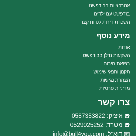
אטרקציות בבודפשט
בודפשט עם ילדים
השכרת דירות לטווח קצר
מידע נוסף
אודות
השקעות נדלן בבודפשט
רפואת חירום
תקנון ותנאי שימוש
הצהרת נגישות
מדיניות פרטיות
צרו קשר
☎️ איציק: 0587353822
☎️ משרד: 0529025252
📧 דוא"ל: info@bull4you.com