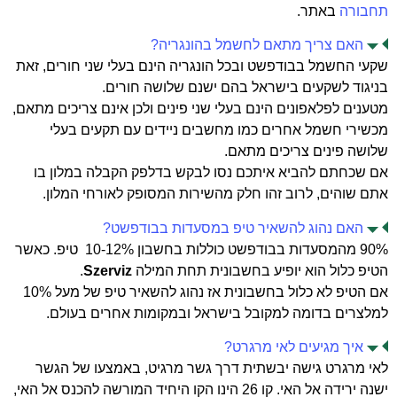
תחבורה
באתר.
האם צריך מתאם לחשמל בהונגריה?
שקעי החשמל בבודפשט ובכל הונגריה הינם בעלי שני חורים, זאת
בניגוד לשקעים בישראל בהם ישנם שלושה חורים.
מטענים לפלאפונים הינם בעלי שני פינים ולכן אינם צריכים מתאם,
מכשירי חשמל אחרים כמו מחשבים ניידים עם תקעים בעלי
שלושה פינים צריכים מתאם.
אם שכחתם להביא איתכם נסו לבקש בדלפק הקבלה במלון בו
אתם שוהים, לרוב זהו חלק מהשירות המסופק לאורחי המלון.
האם נהוג להשאיר טיפ במסעדות בבודפשט?
90% מהמסעדות בבודפשט כוללות בחשבון 10-12% טיפ. כאשר
הטיפ כלול הוא יופיע בחשבונית תחת המילה
Szerviz
.
אם הטיפ לא כלול בחשבונית אז נהוג להשאיר טיפ של מעל 10%
למלצרים בדומה למקובל בישראל ובמקומות אחרים בעולם.
איך מגיעים לאי מרגרט?
לאי מרגרט גישה יבשתית דרך גשר מרגיט, באמצעו של הגשר
ישנה ירידה אל האי. קו 26 הינו הקו היחיד המורשה להכנס אל האי,