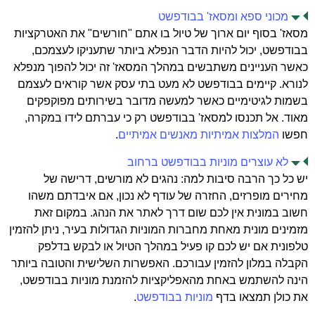
מכוני ספא ומסאז' בבודפשט
מסאז' בסוף יום ארוך של טיול בו אתם "חורשים" את האטרקציות
בבודפשט, יכול להיות הדבר הנפלא ביותר שתעניקו לעצמכם,
כאשר העניינים משתבשים במהלך המסאז' זה יכול להפוך מנפלא
לנורא. קיימים בבודפשט לא מעט בתי עסק אשר קוראים לעצמם
בשמות לגיטימיים כאשר למעשה מדובר בשירותים מפוקפקים
מאוד. אל תכנסו למסאז' בבודפשט רק כי עברתם לידו במקרה,
חפשו
המלצות
אמיתיות מאנשים אמיתיים
.
לא עוצרים מוניות בבודפשט ברחוב
יש כל כך הרבה סיבות למה: נהגים לא מורשים, דרישה של
מחירים מופרזים, החזרה של עודף לא נכון, אם איבדתם משהו
חשוב במונית אין לכם שום דרך לאתר את הנהג. במקום זאת
מזמינים מונית מאחת מחברות המוניות הגדולות בעיר, ניתן להזמין
טלפונית אם יש לכם קו פעיל במהלך הטיול או לבקש בדלפק
הקבלה במלון להזמין עבורכם. האפשרות השלישית והטובה ביותר
הינה להשתמש באחת מהאפליקציות להזמנת מוניות בבודפשט,
את כולן תמצאו בדף
מוניות בבודפשט
.