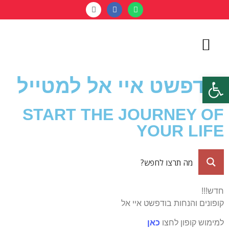
מידע שימושי
תחבורה ציבורית
בודפשט למהדרין
מסעדות מומלצות
בודפשט עם ילדים
סיורים בבודפשט
אטרקציות בבודפשט
קניות בבודפשט
פתח סרגל נגישות
בודפשט איי אל למטייל
START THE JOURNEY OF
YOUR LIFE
חדש!!!
קופונים והנחות בודפשט איי אל
למימוש קופון לחצו
כאן