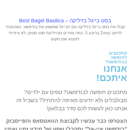
בסט בייגל בזיליקה – Best Bagel Basilica
קבלו את בסט בייגל בזיליקה עם הבייגל שמשגע את בודפשט כשהגעתי
לרחוב Zrinyi ברובע 5, כמה צעדים מבזיליקת סנט סטפן, לא ציפיתי
למצוא שם מקום
מתכוננים
לחופשה
בבודפשט?
אנחנו
איתכם!
מתכננים חופשה לבודפשט? טסים עם ילדים?
מבולבלים ולא יודעים מאיפה להתחיל? בשביל זה
אנחנו כאן לעשות לכם סדר בבלאגן!
הצטרפו כבר עכשיו לקבוצת הוואטסאפ והפייסבוק
"בודפשט איי-אל" ותקבלו שפע של מידע זמין ואמין