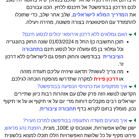
לכם הדרכון בבודפשט? אל תיכנסו ללחץ. הכנו עבורכם
את
המדריך המלא לישראלים
, שלב אחר שלב, כדי שתוכלו
להתמודד עם הסיטואציה בצורה פשוטה, מהירה ויעילה.
האם גמלאים ללא דרכון אירופאי יכולים לנסוע חינם?
תוכן התשובה כן! החל מ 01/03/2024 שונה החוק בהונגריה
וכל גמלאי בן 65 ומעלה יכול לנסוע חינם
בתחבורה
הציבורית
בבודפשט והחוק תופס גם לישראלים ללא דרכון
זר.
מה צריך לעשות? תדאגו שיהיה עליכם תעודה מזהה
או
דרכון פיזית
למקרה שתדרשו מהפקח הוכחה לגילכם.
איך מתקפים את כרטיסי הנסיעה בבודפשט?
הקדשנו לנושא הזה פרק שלם עם אזהרות רבות כיוון שתיירים
ישראלים רבים מקבלים דוחות מדי יום על אי תיקוף או על אי תיקוף
נכון, מומלץ בחום לקרוא בדף
תחבורה ציבורית
.
איך מגיעים משדה התעופה בבודפשט למרכז העיר?
ישנן שלוש אפשרויות, אוטובוס קו 100E, מונית,
הזמנת נהג מראש
.
פירוט מקיף על כל שלושת האפשרויות הללו תוכלו למצוא בלשונית