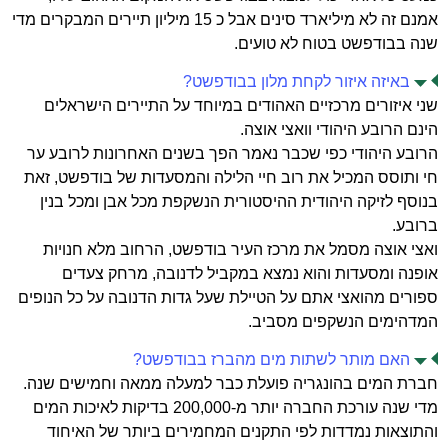
אמנם זה לא מיליארד סינים אבל כ 15 מיליון תיירים המבקרים מדי
שנה בבודפשט בטוח לא טועים.
באיזה איזור לקחת מלון בבודפשט?
שני איזורים מרכזיים האהודים במיוחד על התיירים הישראלים
הינם הרובע היהודי וואצי אוצה.
הרובע היהודי כפי שכבר נאמר הפך בשנים האחרונות לרובע ער
חי ותוסס המכיל את רוב חיי הלילה והמסעדות של בודפשט, זאת
בנוסף לזיקה היהודית ההיסטורית הנשקפת מכל אבן ומכל בנין
ברובע.
ואצי אוצה מסמל את מרכז העיר בודפשט, הרחוב מלא חנויות
אופנה ומסעדות והוא נמצא במקביל לדנובה, מרחק צעדים
ספורים מהואצי אתם על הטיילת שעל גדות הדנובה על כל הנופים
המדהימים הנשקפים מסביב.
האם מותר לשתות מים מהברז בבודפשט?
חברת המים בהונגריה פועלת כבר למעלה ממאה וחמישים שנה.
מדי שנה עורכת החברה יותר מ-200,000 בדיקות לאיכות המים
והתוצאות נמדדות לפי התקנים המחמירים ביותר של האיחוד