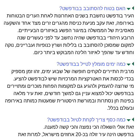
האם בטוח להסתובב בבודפשט?
העיר בודפשט נחשבת בשנים האחרונות לאחת הערים הבטוחות
באירופה, זאת עקב מניעת כניסת מהגרים זרים מצד אחד והשקעה
מאסיבית של הממשלה במיגור הפשע באיזורים הבעייתיים.
הרובע היהודי בבודפשט שהיה נחשב עד לפני כעשרים שנה
למקום שמסוכן להסתובב בו בלילות ושרץ כנופיות ועבריינים, נוקה
וחודש עד שהפך לאיזור הלינה המבוקש ביותר כיום.
כמה ימים מומלץ לטייל בבודפשט?
מרבית התיירים לוקחים חופשה של שבוע ימים, זהו זמן מספיק
בכדי לכסות את האטרקציות המרכזיות שיש לבודפשט להציע.
מי שרוצה להעמיק ולהגיע גם למקומות הפחות מוכרים ומתויירים
בבודפשט יכול למצוא עניין גם למשך חודשים, זאת עיר מלאה
בפינות חן נסתרות ובמורשת היסטורית שמעטות כמותה באירופה
ובעולם בכלל.
כמה כסף צריך לקחת לטיול בבודפשט?
זאת אולי השאלה הכי נפוצה והכי קשה למענה.
בודפשט הינה עיר זולה בכ-20 אחוזים מישראל, למרות זאת