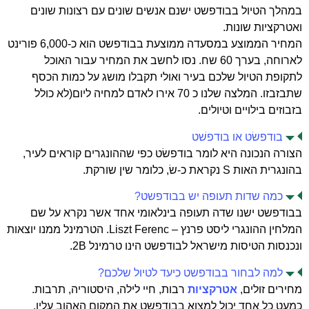
במהלך הטיול בבודפשט ישנם אנשים שונים עם רצונות שונים
ואטרקציות שונות.
המחיר הממוצע במסעדה ממוצעת בבודפשט הוא כ-6,000 פורינט
לארוחה, בערך 60 שח. נסו לחשב את המחיר עבור האוכל
לתקופת הטיול שלכם בעיר ואולי תקבלו מושג על כמות הכסף
שתבזבזו. המלצה שלנו כ 70 אירו לאדם למחיה ליום(לא כולל
בזבוזים בילויים וטיולים.
בודפשׂט או בודפשׁט
הצורה הנכונה היא לומר בודפשׂט כפי שההונגרים קוראים לעיר,
בהונגרית האות S נקראת כ-שׂ, כלומר שין שורקת.
כמה שדות תעופה יש בבודפשט?
בבודפשט ישנו שדה תעופה בינלאומי אחד אשר נקרא על שם
המלחין ההונגרי ליסט פרנץ – Liszt Ferenc. הטרמינל ממנו יוצאות
ונכנסות הטיסות מישראל לבודפשט הינו טרמינל 2B.
למה לבחור בבודפשט כיעד לטיול שלכם?
מחירים זולים,
אטרקציות
רבות, חיי לילה, היסטוריה, תרבות.
כמעט כל אחד יכול למצוא בבודפשט את המקום האהוב עליו,