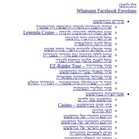
דלג לתוכן
Whatsapp
Facebook
Envelope
סיורים בבודפשט
שרות העברות משדה התעופה וקרעסטיר
שיט יום/לילה בדנובה: לג'נדה – Legenda Cruise
טיול לעיירות ברך הדנובה
טיול לוינה הקלאסית
סיור משולב להכרת העיר בודה ופשט
שייט לילה בדנובה עם מדריך בעברית
טיול לאגם בלטון בניחוח לבנדר
סיור איזיריידר – EZ-Raider Tour
סיור סאגווי עברית בבודפשט
סיור פנורמי בלימוזינה מפוארת
קבר ר' ישעיה'לה מקרעסטיר – המדריך המלא
סיור קולינרי וטעימות
אטרקציות בבודפשט
בודפשט עם ילדים
בתי קזינו בבודפשט – Casino
האי מרגיט
הרובע היהודי של בודפשט
הרובע החמישי של בודפשט
הרובע השישי של בודפשט
חגים לאומיים בהונגריה
שווקי חג המולד בבודפשט