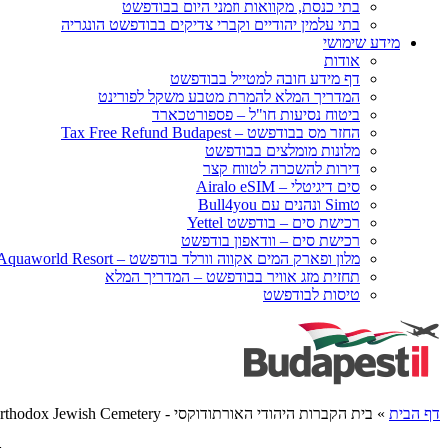
בתי כנסת, מקוואות וזמני היום בבודפשט
בתי עלמין יהודיים וקברי צדיקים בבודפשט הונגריה
מידע שימושי
אודות
דף מידע חובה למטייל בבודפשט
המדריך המלא להמרת מטבע משקל לפורינט
ביטוח נסיעות חו"ל – פספורטכארד
החזר מס בבודפשט – Tax Free Refund Budapest
מלונות מומלצים בבודפשט
דירות להשכרה לטווח קצר
סים דיגיטלי – Airalo eSIM
טSim ונהנים עם Bull4you
רכישת סים – בודפשט Yettel
רכישת סים – וודאפון בודפשט
מלון ופארק המים אקווה וורלד בודפשט – Aquaworld Resort
תחזית מזג אוויר בבודפשט – המדריך המלא
טיסות לבודפשט
דף הבית
»
בית הקברות היהודי האורתודוקסי - Old Orthodox Jewish Cemetery