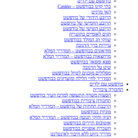
בודפשט עם ילדים
בתי קזינו בבודפשט – Casino
האי מרגיט
הרובע היהודי של בודפשט
הרובע החמישי של בודפשט
הרובע השישי של בודפשט
חגים לאומיים בהונגריה
שווקי חג המולד בבודפשט
עיירות ברך הדנובה
מוזיאונים בבודפשט – המדריך המלא
מרחצאות בבודפשט – המדריך המלא
ספא ומסאז' בבודפשט
שיט על הדנובה
מסלולים מוכנים לטיול בבודפשט
המדריך לחיי הלילה ומועדונים בבודפשט
בודפשט עם ילדים
תחבורה ציבורית
הסעות משדה התעופה למרכז העיר בודפשט
תחבורה ציבורית בבודפשט
הרכבת תחתית של בודפשט – המדריך המלא
מוניות בבודפשט
חניה וחוקי תנועה בבודפשט – המדריך המלא
אוטובוס תיירים בבודפשט
השכרת אופניים בבודפשט
מדריך ניווט ללא חיבור לאינטרנט