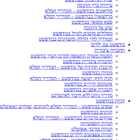
עיירות ברך הדנובה
מוזיאונים בבודפשט – המדריך המלא
מרחצאות בבודפשט – המדריך המלא
ספא ומסאז' בבודפשט
שיט על הדנובה
מסלולים מוכנים לטיול בבודפשט
המדריך לחיי הלילה ומועדונים בבודפשט
בודפשט עם ילדים
תחבורה ציבורית
הסעות משדה התעופה למרכז העיר בודפשט
תחבורה ציבורית בבודפשט
הרכבת תחתית של בודפשט – המדריך המלא
מוניות בבודפשט
חניה וחוקי תנועה בבודפשט – המדריך המלא
אוטובוס תיירים בבודפשט
השכרת אופניים בבודפשט
מדריך ניווט ללא חיבור לאינטרנט
קניות בבודפשט
שופינג בבודפשט – המדריך המלא לקניונים, שווקים ואאוטלט
קניונים בבודפשט
שווקים מרכזיים בבודפשט – המדריך המלא
חנויות קוסמטיקה
חנויות ומרכזי אאוטלט
חנויות צעצועים לילדים בבודפשט