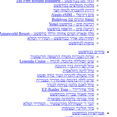
החזר מס בבודפשט – Tax Free Refund Budapest
מלונות מומלצים בבודפשט
דירות להשכרה לטווח קצר
סים דיגיטלי – Airalo eSIM
טSim ונהנים עם Bull4you
רכישת סים – בודפשט Yettel
רכישת סים – וודאפון בודפשט
מלון ופארק המים אקווה וורלד בודפשט – Aquaworld Resort
תחזית מזג אוויר בבודפשט – המדריך המלא
טיסות לבודפשט
סיורים בבודפשט
שרות העברות משדה התעופה וקרעסטיר
שיט יום/לילה בדנובה: לג'נדה – Legenda Cruise
טיול לעיירות ברך הדנובה
טיול לוינה הקלאסית
סיור משולב להכרת העיר בודה ופשט
שייט לילה בדנובה עם מדריך בעברית
טיול לאגם בלטון בניחוח לבנדר
סיור איזיריידר – EZ-Raider Tour
סיור סאגווי עברית בבודפשט
סיור פנורמי בלימוזינה מפוארת
קבר ר' ישעיה'לה מקרעסטיר – המדריך המלא
סיור קולינרי וטעימות
אטרקציות בבודפשט