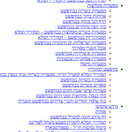
חנויות וינטג' בבודפשט – המדריך המלא
מסעדות מומלצות
מסעדות כשרות בבודפשט
ארוחות בוקר בבודפשט
הדף הכי מתוק בבודפשט
בתי קפה מיוחדים בבודפשט
מסעדות בשרים מומלצות בבודפשט – המדריך המלא
המבורגריות בבודפשט – המדריך המלא
מסעדות ישראליות ים תיכוניות בבודפשט
אוכל הונגרי מסורתי
מסעדות איטלקיות בבודפשט
מסעדות צמחוניות וטבעוניות
מסעדות מישלן
בודפשט למהדרין
המדריך המלא למטייל הדתי: מסעדות כשרות ובתי כנסת בבו
מסעדות כשרות בבודפשט
סופרים כשרים בבודפשט
סעודות שישי שבת וחגים בבודפשט
בתי כנסת, מקוואות וזמני היום בבודפשט
בתי עלמין יהודיים וקברי צדיקים בבודפשט הונגריה
מידע שימושי
אודות
דף מידע חובה למטייל בבודפשט
המדריך המלא להמרת מטבע משקל לפורינט
ביטוח נסיעות חו"ל – פספורטכארד