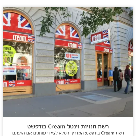
רשת חנויות וינטג' Cream בודפשט
רשת Cream בודפשט: המדריך המלא לציידי מותגים אם הגעתם