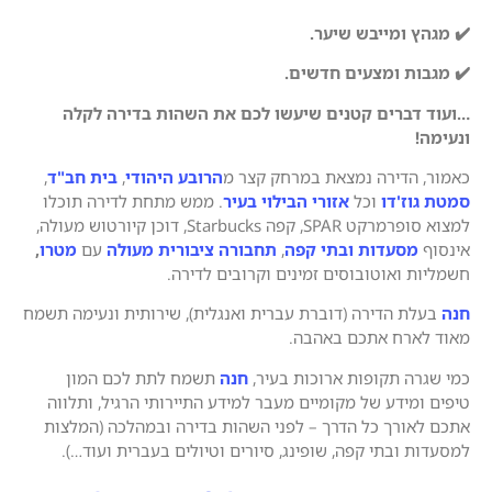
✔️ מגהץ ומייבש שיער.
✔️ מגבות ומצעים חדשים.
…ועוד דברים קטנים שיעשו לכם את השהות בדירה לקלה
ונעימה!
כאמור, הדירה נמצאת במרחק קצר מ
הרובע היהודי
,
בית חב"ד
,
סמטת גוז'דו
וכל
אזורי הבילוי בעיר
. ממש מתחת לדירה תוכלו
למצוא סופרמרקט SPAR, קפה Starbucks, דוכן קיורטוש מעולה,
אינסוף
מסעדות ובתי קפה
,
תחבורה ציבורית מעולה
עם
מטרו
,
חשמליות ואוטובוסים זמינים וקרובים לדירה.
חנה
בעלת הדירה (דוברת עברית ואנגלית), שירותית ונעימה תשמח
מאוד לארח אתכם באהבה.
כמי שגרה תקופות ארוכות בעיר,
חנה
תשמח לתת לכם המון
טיפים ומידע של מקומיים מעבר למידע התיירותי הרגיל, ותלווה
אתכם לאורך כל הדרך – לפני השהות בדירה ובמהלכה (המלצות
למסעדות ובתי קפה, שופינג, סיורים וטיולים בעברית ועוד…).