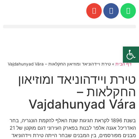
פתח סרגל נגישות
דף הבית
»
טירת ויידהוניאד ומוזיאון החקלאות – Vajdahunyad Vára
טירת ויידהוניאד ומוזיאון
החקלאות –
Vajdahunyad Vára
בשנת 1896 לקראת חגיגות שנת האלף להקמת הונגריה, בחר
האדריכל אגנה אלפר לבנות בפארק העירוני דגם מוקטן של 21
מבנים מפורסמים, בין המבנים שבחר הייתה טירת ויידהוניאד