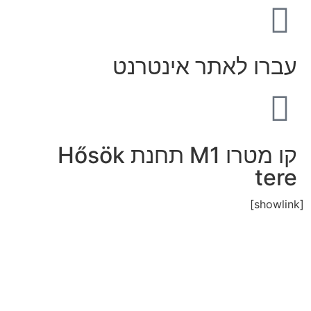
עברו לאתר אינטרנט
קו מטרו M1 תחנת Hősök
tere
[showlink]