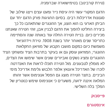
(טירת קורבינוב) בטימישוארה שברומניה.
הדגם המקורי עשוי היה עיסת נייר ומעט עצים וייצג שילוב של
סגנונות אדריכלות רבים. בסיום החגיגות פורק הדגם יחד עם
הביתן הארעי בו הוא הוצג, אך ההונגרים שהתאהבו כל כך
ביצירה החליטו להפוך את הדגם לבניין אבן, זוהי הטירה שאנחנו
מכירים כיום. בניית הטירה החלה עוד באותה שנה והסתיימה
כתריסר שנים מאוחר יותר בשנת 1908. טירת ויידהוניאד
משמשת כיום כמקום מושבו הקבוע של מוזיאון החקלאות
ההונגרי, המוזיאון עוסק גם או בעיקר בתרבות הציד ומשחקי הציד
ההונגרים ומציג נשקים ואביזרים שונים אשר שימשו את הצדים,
לא מומלץ לטבעונים. מול הטירה תוכלו לראות את האנדרטה
לזכרו של האדריכל איגנאץ אלפר הלבוש גלימת אדריכל מימי
הביניים. בחצר הטירה מוצג גם הפסל אנונימוס אשר זהותו
המלאה איננה ידועה, משערים כי אנונימוס שימש כנוטריון של
המלך בלה השלישי.
פייסבוק
אינסטגרם