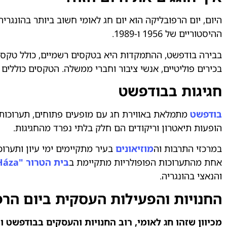
היום, יום הרפובליקה הוא יום חג לאומי חשוב ביותר בהונגר
ההיסטוריים של 1956 ו-1989.
בבירה בודפשט, ההתמקדות היא בטקסים רשמיים, כולל טקסי
בכירים פוליטיים, אנשי ציבור וחברי ממשלה. הטקסים כוללים הנ
חגיגות בבודפשט
בודפשט
מתמלאת באווירת חג עם מופעים פתוחים, תערוכות ב
הופעות תיאטרון וריקודים הם חלק בלתי נפרד מהחגיגות.
במרכזי התרבות וה
מוזיאונים
אחת מהתערוכות הפופולריות מתקיימת ב
בית הטרור "Terror Háza"
והנאצי בהונגריה.
החנויות והפעילות העסקית ביום הר
מכיוון שזהו חג לאומי, רוב החנויות והעסקים בבודפשט וב