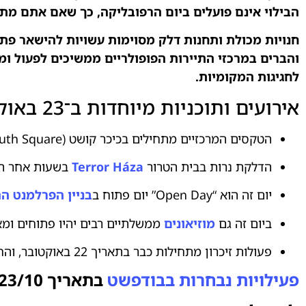
הבילוי אינם פועלים ביום הרפובליקה, כך שאם אתם מתכ
חנויות מכולת ותחנות דלק מסוימות עשויות להישאר פתו
והברים במרכזי התיירות הפופולריים ממשיכים לפעול ו
לחגיגות המקומיות.
אירועים ותוכניות מיוחדות ב־23 באוקטובר בבודפשט
הטקסים המרכזיים מתחילים בכיכר קושט (Kossuth Square) מול
הדלקת נרות בבית הטרור
Terror Háza
בשעות אחר הצ
יום זה הוא “Open Day” יום פתוח ב
בניין הפרלמנט הה
ביום זה גם
מוזיאונים
ממשלתיים רבים יהיו פתוחים ומא
פעולות זיכרון מתחילות כבר בתאריך 22 באוקטובר, והחגיגות נמשכות גם ביום 23.
פעילויות נבחרות בבודפשט
בתאריך 23/10