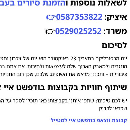
לשאלות נוספות ו
הזמנת סיורים בעבר
איציק:
0587353822👉
משרד:
0529025252
👉
לסיכום
יום הרפובליקה בתאריך 23 באוקטובר הוא 
הונגריה ולמאבק הארוך שלה לעצמאות ולחירות. אם אתם בבו
ציבוריות – ותכננו מראש את השופינג שלכם, שכן רוב החנויות 
שיתוף חוויות בקבוצות בודפשט איי 
יש לכם טיפים? שתפו אותנו בקבוצות! כאן תוכלו לספר על ה
שכדאי לבדוק.
קבוצת ווצאפ בודפשט איי למטייל