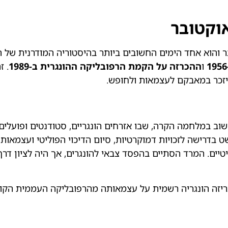
 בהונגריה נחגג מדי שנה בתאריך 23 באוקטובר והוא אחד הימים החשובים ביותר בהיסטוריה ה
ו
ההכרזה על הקמת הרפובליקה ההונגרית ב-1989
. ז
היזכר במאבקם לעצמאות ולחופש.
הונגרי. זה אירוע חשוב במלחמה הקרה, שבו אזרחים הונגריים, סטודנטים ופ
שט בדרישה לזכויות דמוקרטיות, סיום הדיכוי הפוליטי ועצמא
יטיים. המרד הסתיים בהפסד צבאי להונגרים, אך היה לציון ד
33 שנים מאוחר יותר, בתאריך 23 באוקטובר 1989, הכריזה הונגריה רשמית על עצמאותה מהרפובל