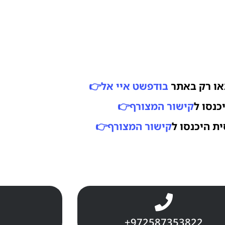
או רק באתר
בודפשט איי אל
👉
נסו ל
קישור המצורף
👉
ת היכנסו ל
קישור המצורף
👉
+972587353822