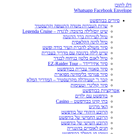
דלג לתוכן
Whatsapp
Facebook
Envelope
סיורים בבודפשט
שרות העברות משדה התעופה וקרעסטיר
שיט יום/לילה בדנובה: לג'נדה – Legenda Cruise
טיול לעיירות ברך הדנובה
טיול לוינה הקלאסית
סיור משולב להכרת העיר בודה ופשט
שייט לילה בדנובה עם מדריך בעברית
טיול לאגם בלטון בניחוח לבנדר
סיור איזיריידר – EZ-Raider Tour
סיור סאגווי עברית בבודפשט
סיור פנורמי בלימוזינה מפוארת
קבר ר' ישעיה'לה מקרעסטיר – המדריך המלא
סיור קולינרי וטעימות
אטרקציות בבודפשט
בודפשט עם ילדים
בתי קזינו בבודפשט – Casino
האי מרגיט
הרובע היהודי של בודפשט
הרובע החמישי של בודפשט
הרובע השישי של בודפשט
חגים לאומיים בהונגריה
שווקי חג המולד בבודפשט