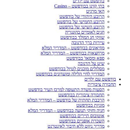
בודפשט עם ילדים
בתי קזינו בבודפשט – Casino
האי מרגיט
הרובע היהודי של בודפשט
הרובע החמישי של בודפשט
הרובע השישי של בודפשט
חגים לאומיים בהונגריה
שווקי חג המולד בבודפשט
עיירות ברך הדנובה
מוזיאונים בבודפשט – המדריך המלא
מרחצאות בבודפשט – המדריך המלא
ספא ומסאז' בבודפשט
שיט על הדנובה
מסלולים מוכנים לטיול בבודפשט
המדריך לחיי הלילה ומועדונים בבודפשט
בודפשט עם ילדים
תחבורה ציבורית
הסעות משדה התעופה למרכז העיר בודפשט
תחבורה ציבורית בבודפשט
הרכבת תחתית של בודפשט – המדריך המלא
מוניות בבודפשט
חניה וחוקי תנועה בבודפשט – המדריך המלא
אוטובוס תיירים בבודפשט
השכרת אופניים בבודפשט
מדריך ניווט ללא חיבור לאינטרנט