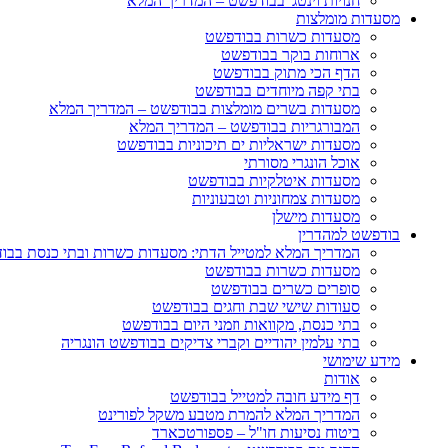
חנויות וינטג' בבודפשט – המדריך המלא
מסעדות מומלצות
מסעדות כשרות בבודפשט
ארוחות בוקר בבודפשט
הדף הכי מתוק בבודפשט
בתי קפה מיוחדים בבודפשט
מסעדות בשרים מומלצות בבודפשט – המדריך המלא
המבורגריות בבודפשט – המדריך המלא
מסעדות ישראליות ים תיכוניות בבודפשט
אוכל הונגרי מסורתי
מסעדות איטלקיות בבודפשט
מסעדות צמחוניות וטבעוניות
מסעדות מישלן
בודפשט למהדרין
המדריך המלא למטייל הדתי: מסעדות כשרות ובתי כנסת בבו
מסעדות כשרות בבודפשט
סופרים כשרים בבודפשט
סעודות שישי שבת וחגים בבודפשט
בתי כנסת, מקוואות וזמני היום בבודפשט
בתי עלמין יהודיים וקברי צדיקים בבודפשט הונגריה
מידע שימושי
אודות
דף מידע חובה למטייל בבודפשט
המדריך המלא להמרת מטבע משקל לפורינט
ביטוח נסיעות חו"ל – פספורטכארד