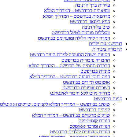
עיירות ברך הדנובה
מוזיאונים בבודפשט – המדריך המלא
מרחצאות בבודפשט – המדריך המלא
ספא ומסאז' בבודפשט
שיט על הדנובה
מסלולים מוכנים לטיול בבודפשט
המדריך לחיי הלילה ומועדונים בבודפשט
בודפשט עם ילדים
תחבורה ציבורית
הסעות משדה התעופה למרכז העיר בודפשט
תחבורה ציבורית בבודפשט
הרכבת תחתית של בודפשט – המדריך המלא
מוניות בבודפשט
חניה וחוקי תנועה בבודפשט – המדריך המלא
אוטובוס תיירים בבודפשט
השכרת אופניים בבודפשט
מדריך ניווט ללא חיבור לאינטרנט
קניות בבודפשט
שופינג בבודפשט – המדריך המלא לקניונים, שווקים ואאוטלט
קניונים בבודפשט
שווקים מרכזיים בבודפשט – המדריך המלא
חנויות קוסמטיקה
חנויות ומרכזי אאוטלט
חנויות צעצועים לילדים בבודפשט