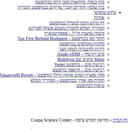
בתי כנסת, מקוואות וזמני היום בבודפשט
בתי עלמין יהודיים וקברי צדיקים בבודפשט הונגריה
מידע שימושי
אודות
דף מידע חובה למטייל בבודפשט
המדריך המלא להמרת מטבע משקל לפורינט
ביטוח נסיעות חו"ל – פספורטכארד
החזר מס בבודפשט – Tax Free Refund Budapest
מלונות מומלצים בבודפשט
דירות להשכרה לטווח קצר
סים דיגיטלי – Airalo eSIM
טSim ונהנים עם Bull4you
רכישת סים – בודפשט Yettel
רכישת סים – וודאפון בודפשט
מלון ופארק המים אקווה וורלד בודפשט – Aquaworld Resort
תחזית מזג אוויר בבודפשט – המדריך המלא
טיסות לבודפשט
דף הבית
»
מוזיאון המדע צ'ופה - Csopa Science Center