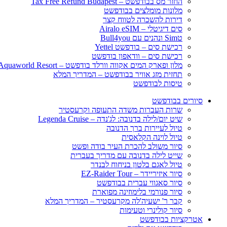
החזר מס בבודפשט – Tax Free Refund Budapest
מלונות מומלצים בבודפשט
דירות להשכרה לטווח קצר
סים דיגיטלי – Airalo eSIM
טSim ונהנים עם Bull4you
רכישת סים – בודפשט Yettel
רכישת סים – וודאפון בודפשט
מלון ופארק המים אקווה וורלד בודפשט – Aquaworld Resort
תחזית מזג אוויר בבודפשט – המדריך המלא
טיסות לבודפשט
סיורים בבודפשט
שרות העברות משדה התעופה וקרעסטיר
שיט יום/לילה בדנובה: לג'נדה – Legenda Cruise
טיול לעיירות ברך הדנובה
טיול לוינה הקלאסית
סיור משולב להכרת העיר בודה ופשט
שייט לילה בדנובה עם מדריך בעברית
טיול לאגם בלטון בניחוח לבנדר
סיור איזיריידר – EZ-Raider Tour
סיור סאגווי עברית בבודפשט
סיור פנורמי בלימוזינה מפוארת
קבר ר' ישעיה'לה מקרעסטיר – המדריך המלא
סיור קולינרי וטעימות
אטרקציות בבודפשט