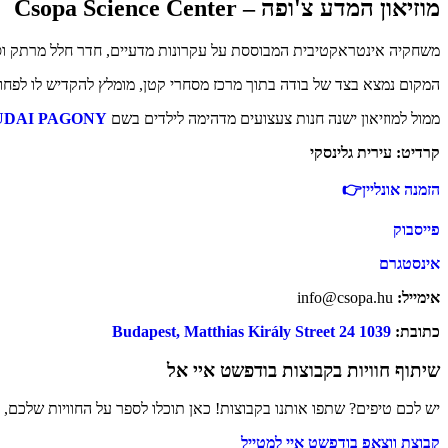
מוזיאון המדע צ'ופה – Csopa Science Center
משחקיה אינטראקטיבית המבוססת על עקרונות מדעיים, חדר חלל מרתק וסי
המקום נמצא בצד של בודה בתוך מרכז מסחרי קטן, מומלץ להקדיש לו לפחות
ממול למוזיאון ישנה חנות צעצועים מדהימה לילדים בשם
OBUDAI PAGONY
קרדיט: עירית גלינסקי
הזמנה אונליין
👉
פייסבוק
אינסטגרם
אימייל:
info@csopa.hu
כתובת:
1039 Budapest, Matthias Király Street 24
שיתוף חוויות בקבוצות בודפשט איי אל
יש לכם טיפים? שתפו אותנו בקבוצות! כאן תוכלו לספר על החוויות שלכם,
קבוצת ווצאפ בודפשט איי למטייל