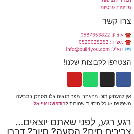
מדיניות פרטיות
צרו קשר
☎️ איציק: 0587353822
☎️ משרד: 0529025252
📧 דוא"ל: info@bull4you.com
הצטרפו לקבוצות שלנו!
אין להעתיק תוכן מהאתר, מפר תנאים אלו מסתכן בתביעה
משפטית © כל הזכויות שמורות ל
בודפשט איי אל
.
רגע רגע, לפני שאתם יוצאים...
צריכים סים? הסעה? סיור? דברו