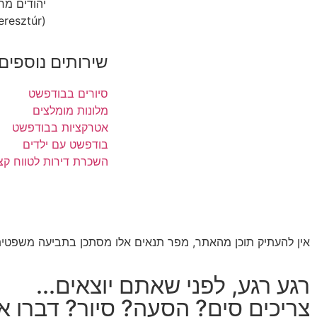
יהודים מר
(Bodrogkeresztúr) שבצפון-מזרח הונגריה הוא הרבה
שירותים נוספים
סיורים בבודפשט
מלונות מומלצים
אטרקציות בבודפשט
בודפשט עם ילדים
השכרת דירות לטווח קצ
אין להעתיק תוכן מהאתר, מפר תנאים אלו מסתכן בתביעה משפטית 
רגע רגע, לפני שאתם יוצאים...
צריכים סים? הסעה? סיור? דברו אי