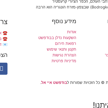
חבי העולם, הכפר הציורי קרעסטיר
מידע נוסף
צרו
אודות
☎️ איציק:
השקעות נדלן בבודפשט
☎️ משרד:
רפואת חירום
📧 דוא"ל: om
תקנון ותנאי שימוש
הצט
ר
הצהרת נגישות
מדיניות פרטיות
© כל הזכויות שמורות ל
בודפשט איי אל
.
תנו!