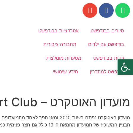
סיורים בבודפשט
אטרקציות בבודפשט
בודפשט עם ילדים
תחבורה ציבורית
קניות בבודפשט
מסעדות מומלצות
פתח סרגל נגישות
בודפשט למהדרין
מידע שימושי
מועדון האוטקרט – Ötkert Club
מועדון האוטקרט נפתח בשנת 2010 ומאז הפך לאחד מהמועדונים הפופולריים ביותר בבודפשט.
הבניין המשופץ של המועדון מהמאה ה-19 כולל גם חצר פנימית כמו מרבית הבניינים בבודפשט אשר הפכה לרחבת ריקודים והופעות חיות.