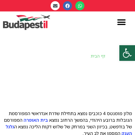
פתח סרגל נגישות
דף הבית
»
מלון מומנטס – Hotel Moments
מלון מומנטס – Hotel Moments
מלון מומנטס 4 כוכבים נמצא בתחילת שדרת אנדראשי המפורסמת
הגובלות ברובע היהודי, בהמשך הרחוב נמצא
בית האופרה
המפורסם
של בודפשט, בכיוון השני במרחק של שלוש דקות הליכה נמצא ה
גלגל
הענק
המסמן את לב העיר.