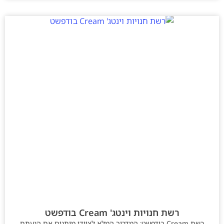
רשת חנויות וינטג' Cream בודפשט
רשת Cream בודפשט: המדריך המלא לציידי מותגים אם הגעתם