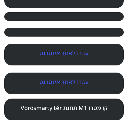
עברו לאתר אינטרנט
עברו לאתר אינטרנט
קו מטרו M1 תחנת Vörösmarty tér