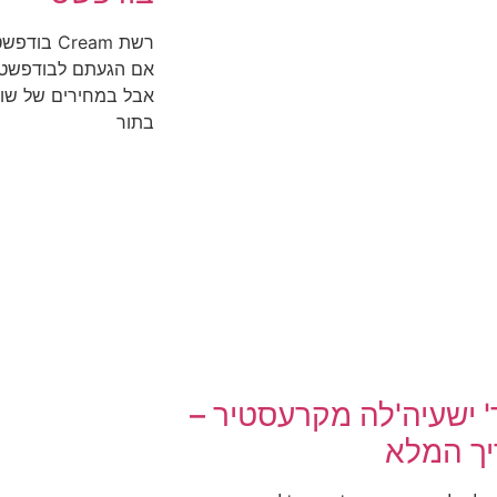
רשת Cream
אם הגעתם לבודפשט ו
בתור
' ישעיה'לה מקרעסטיר –
ך המלא