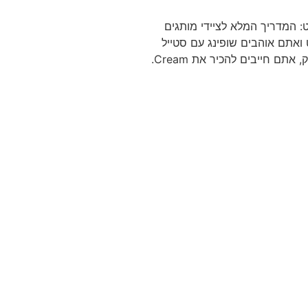
 בודפשט: המדריך המלא לציידי מותגים
אתם אוהבים שופינג עם סטייל
אבל במחירים של שוק, אתם חייבים להכיר את Cream.