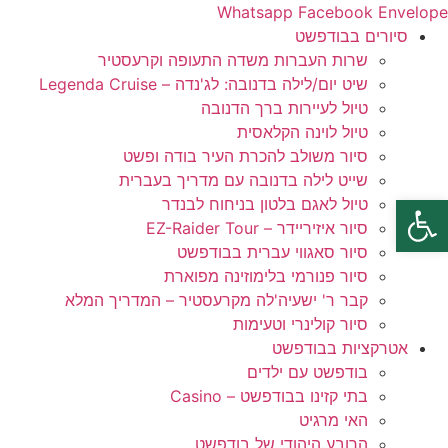
לג
Whatsapp
Facebook
Envelope
תוכן
סיורים בבודפשט
שרות העברות משדה התעופה וקרעסטיר
שיט יום/לילה בדנובה: לג'נדה – Legenda Cruise
טיול לעיירות ברך הדנובה
טיול לוינה הקלאסית
סיור משולב להכרת העיר בודה ופשט
שייט לילה בדנובה עם מדריך בעברית
פתח סרגל נגישות
טיול לאגם בלטון בניחוח לבנדר
סיור איזיריידר – EZ-Raider Tour
סיור סאגווי עברית בבודפשט
סיור פנורמי בלימוזינה מפוארת
קבר ר' ישעיה'לה מקרעסטיר – המדריך המלא
סיור קולינרי וטעימות
אטרקציות בבודפשט
בודפשט עם ילדים
בתי קזינו בבודפשט – Casino
האי מרגיט
הרובע היהודי של בודפשט