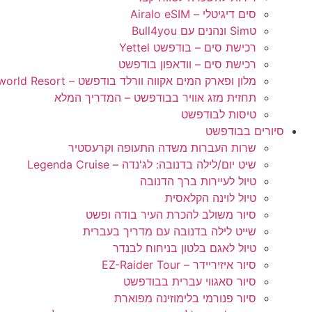
סים דיגיטלי – Airalo eSIM
טSim ונהנים עם Bull4you
רכישת סים – בודפשט Yettel
רכישת סים – וודאפון בודפשט
מלון ופארק המים אקווה וורלד בודפשט – Aquaworld Resort
תחזית מזג אוויר בבודפשט – המדריך המלא
טיסות לבודפשט
סיורים בבודפשט
שרות העברות משדה התעופה וקרעסטיר
שיט יום/לילה בדנובה: לג'נדה – Legenda Cruise
טיול לעיירות ברך הדנובה
טיול לוינה הקלאסית
סיור משולב להכרת העיר בודה ופשט
שייט לילה בדנובה עם מדריך בעברית
טיול לאגם בלטון בניחוח לבנדר
סיור איזיריידר – EZ-Raider Tour
סיור סאגווי עברית בבודפשט
סיור פנורמי בלימוזינה מפוארת