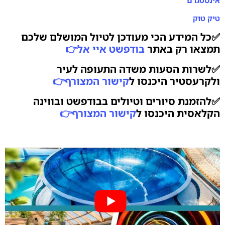
טיק טוק
✅כל המידע הכי מעודכן לטיול המושלם שלכם
תמצאו רק באתר
בודפשט איי אל
👉
✅לשרות הסעות משדה התעופה לעיר
ולקרעסטיר היכנסו ל
קישור המצורף
👉
✅להזמנת סיורים וטיולים בבודפשט ובווינה
הקלאסית היכנסו ל
קישור המצורף
👉