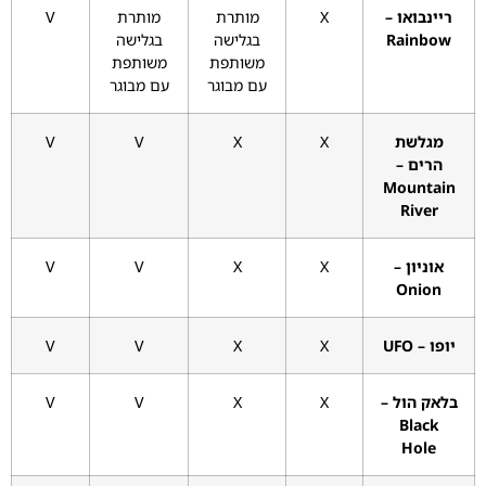
ריינבואו –
X
מותרת
מותרת
V
Rainbow
בגלישה
בגלישה
משותפת
משותפת
עם מבוגר
עם מבוגר
מגלשת
X
X
V
V
הרים –
Mountain
River
אוניון –
X
X
V
V
Onion
יופו – UFO
X
X
V
V
בלאק הול –
X
X
V
V
Black
Hole