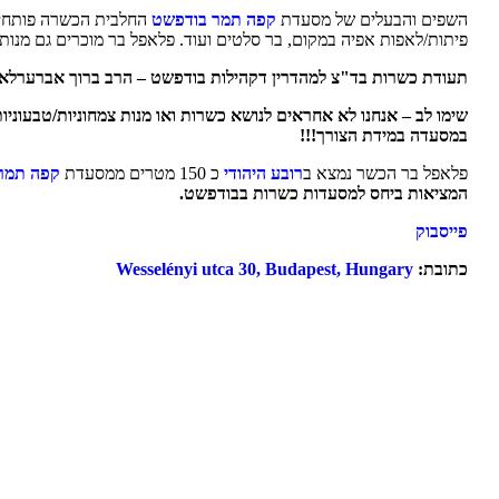
השפים והבעלים של מסעדת
קפה תמר בודפשט
החלבית הכשרה פותחים 
פיתות/לאפות אפיה במקום, בר סלטים ועוד. פלאפל בר מוכרים גם מנות
תעודת כשרות בד"צ למהדרין דקהילות בודפשט – הרב ברוך אברערלאנ
שימו לב –
אנחנו לא אחראים לנושא כשרות ואו מנות צמחוניות/טבעוני
במסעדה במידת הצורך!!!
פלאפל בר הכשר נמצא ב
רובע היהודי
כ 150 מטרים ממסעדת
קפה תמר
המציאות ביחס למסעדות כשרות בבודפשט.
פייסבוק
כתובת:
Wesselényi utca 30, Budapest, Hungary