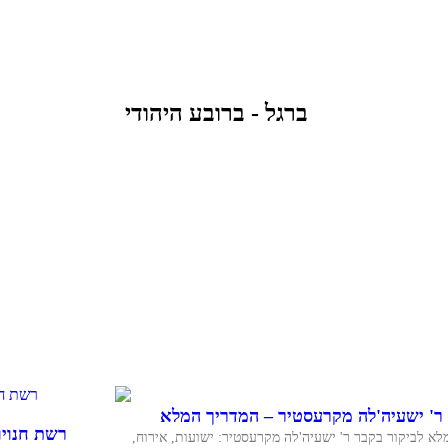
ברגל - ברובע היהודי
ר' ישעיה'לה מקרעסטיר – המדריך המלא
רשת חנויות וינטג
א לביקור בקבר ר' ישעיה'לה מקרעסטיר: ישועות, אירוח,