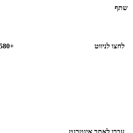
שתף
לחצו לניווט
+36-20-618-7580
עברו לאתר אינטרנט