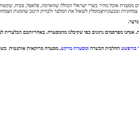
מסעדת אוכל מהיר בשרי ישראלי הכולל: שווארמה, פלאפל, סביח, שקשוקה
 צמחוניות וטבעוניות(מומלץ לשאול את המלצר ולבדוק היטב שהמנות הצמחונ
דער.
ות. אנחנו מפרסמים נתונים כפי שקיבלנו מהמסעדה. באחריותכם הבלעדית ל
 בודפשט
החלבית הכשרה ו
מסעדת מרקש
, מסעדה מרוקאית אותנטית כש