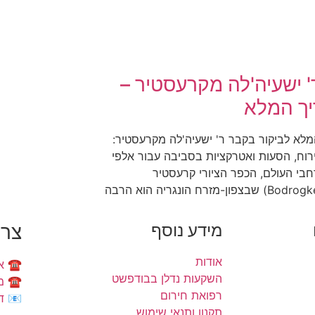
' ישעיה'לה מקרעסטיר –
ך המלא
לא לביקור בקבר ר' ישעיה'לה מקרעסטיר:
ירוח, הסעות ואטרקציות בסביבה עבור אלפי
חבי העולם, הכפר הציורי קרעסטיר
מידע נוסף
צרו
אודות
☎️ איציק:
השקעות נדלן בבודפשט
☎️ משרד:
רפואת חירום
📧 דוא"ל: om
תקנון ותנאי שימוש