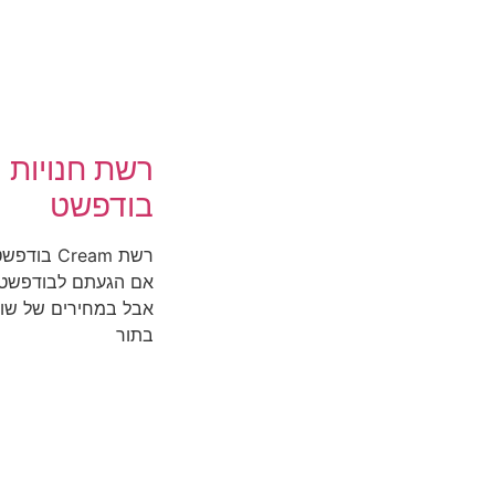
בודפשט
רשת Cream
אם הגעתם לבודפשט ו
בתור