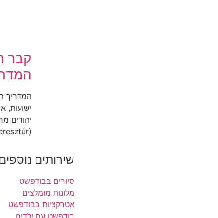
קבר ר
המדרי
המדריך המ
ישועות, א
יהודים מר
(Bodrogkeresztúr) שבצפון-מזרח הונגריה הוא הרבה
שירותים נוספים
סיורים בבודפשט
מלונות מומלצים
אטרקציות בבודפשט
בודפשט עם ילדים