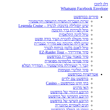
דלג לתוכן
Whatsapp
Facebook
Envelope
סיורים בבודפשט
שרות העברות משדה התעופה וקרעסטיר
שיט יום/לילה בדנובה: לג'נדה – Legenda Cruise
טיול לעיירות ברך הדנובה
טיול לוינה הקלאסית
סיור משולב להכרת העיר בודה ופשט
שייט לילה בדנובה עם מדריך בעברית
טיול לאגם בלטון בניחוח לבנדר
סיור איזיריידר – EZ-Raider Tour
סיור סאגווי עברית בבודפשט
סיור פנורמי בלימוזינה מפוארת
קבר ר' ישעיה'לה מקרעסטיר – המדריך המלא
סיור קולינרי וטעימות
אטרקציות בבודפשט
בודפשט עם ילדים
בתי קזינו בבודפשט – Casino
האי מרגיט
הרובע היהודי של בודפשט
הרובע החמישי של בודפשט
הרובע השישי של בודפשט
חגים לאומיים בהונגריה
שווקי חג המולד בבודפשט