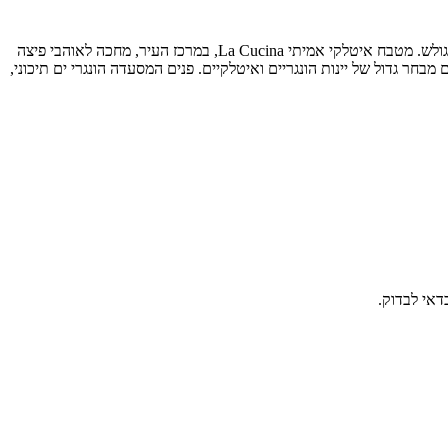
, מסעדה איטלקית עם מאפיינים הונגריים, בין המנות בתפריט תמצאו מגוון סוגי פסטות, מרק בצל בלחם וכמובן גולש. מטבח איטלקי אמיתי La Cucina, במרכז העיר, מחכה לאוהבי פיצה
בחר גדול של יינות הונגריים ואיטלקיים. פנים המסעדה הונגרי ים תיכוני,
דאי לבדוק.