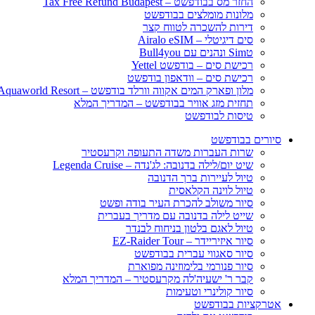
החזר מס בבודפשט – Tax Free Refund Budapest
מלונות מומלצים בבודפשט
דירות להשכרה לטווח קצר
סים דיגיטלי – Airalo eSIM
טSim ונהנים עם Bull4you
רכישת סים – בודפשט Yettel
רכישת סים – וודאפון בודפשט
מלון ופארק המים אקווה וורלד בודפשט – Aquaworld Resort
תחזית מזג אוויר בבודפשט – המדריך המלא
טיסות לבודפשט
סיורים בבודפשט
שרות העברות משדה התעופה וקרעסטיר
שיט יום/לילה בדנובה: לג'נדה – Legenda Cruise
טיול לעיירות ברך הדנובה
טיול לוינה הקלאסית
סיור משולב להכרת העיר בודה ופשט
שייט לילה בדנובה עם מדריך בעברית
טיול לאגם בלטון בניחוח לבנדר
סיור איזיריידר – EZ-Raider Tour
סיור סאגווי עברית בבודפשט
סיור פנורמי בלימוזינה מפוארת
קבר ר' ישעיה'לה מקרעסטיר – המדריך המלא
סיור קולינרי וטעימות
אטרקציות בבודפשט