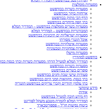
חנויות וינטג' בבודפשט – המדריך המלא
מסעדות מומלצות
מסעדות כשרות בבודפשט
ארוחות בוקר בבודפשט
הדף הכי מתוק בבודפשט
בתי קפה מיוחדים בבודפשט
מסעדות בשרים מומלצות בבודפשט – המדריך המלא
המבורגריות בבודפשט – המדריך המלא
מסעדות ישראליות ים תיכוניות בבודפשט
אוכל הונגרי מסורתי
מסעדות איטלקיות בבודפשט
מסעדות צמחוניות וטבעוניות
מסעדות מישלן
בודפשט למהדרין
המדריך המלא למטייל הדתי: מסעדות כשרות ובתי כנסת בבו
מסעדות כשרות בבודפשט
סופרים כשרים בבודפשט
סעודות שישי שבת וחגים בבודפשט
בתי כנסת, מקוואות וזמני היום בבודפשט
בתי עלמין יהודיים וקברי צדיקים בבודפשט הונגריה
מידע שימושי
אודות
דף מידע חובה למטייל בבודפשט
המדריך המלא להמרת מטבע משקל לפורינט
ביטוח נסיעות חו"ל – פספורטכארד