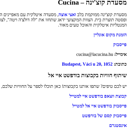
מסעדת קוצ'ינה – Cucina
מסעדת קוצ'ינה ממוקמת בלב
ואצי אוצה
ופסטה תוצרת בית. הצוות המקצועי ידאג שתחוו את "לה דולצ'ה ויטה", לצד
המנטליות איטלקית והאוכל טעים מאוד.
הזמנת מקום אונליין
פייסבוק
אימייל:
cucina@lacucina.hu
כתובת:
Budapest, Váci u 20, 1052
שיתוף חוויות בקבוצות בודפשט איי אל
יש לכם טיפים? שתפו אותנו בקבוצות! כאן תוכלו לספר על החוויות שלכם,
קבוצת ווצאפ בודפשט איי למטייל
פייסבוק בודפשט איי אל למטייל
פייסבוק קסם של בודפשט
אינסטגרם