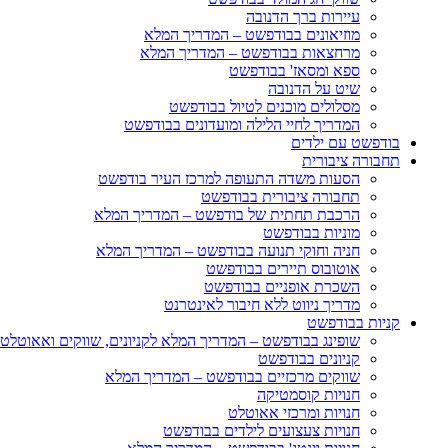
עיירות ברך הדנובה
מוזיאונים בבודפשט – המדריך המלא
מרחצאות בבודפשט – המדריך המלא
ספא ומסאז' בבודפשט
שיט על הדנובה
מסלולים מוכנים לטיול בבודפשט
המדריך לחיי הלילה ומועדונים בבודפשט
בודפשט עם ילדים
תחבורה ציבורית
הסעות משדה התעופה למרכז העיר בודפשט
תחבורה ציבורית בבודפשט
הרכבת תחתית של בודפשט – המדריך המלא
מוניות בבודפשט
חניה וחוקי תנועה בבודפשט – המדריך המלא
אוטובוס תיירים בבודפשט
השכרת אופניים בבודפשט
מדריך ניווט ללא חיבור לאינטרנט
קניות בבודפשט
שופינג בבודפשט – המדריך המלא לקניונים, שווקים ואאוטלט
קניונים בבודפשט
שווקים מרכזיים בבודפשט – המדריך המלא
חנויות קוסמטיקה
חנויות ומרכזי אאוטלט
חנויות צעצועים לילדים בבודפשט