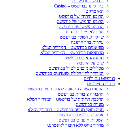
בודפשט עם ילדים
בתי קזינו בבודפשט – Casino
האי מרגיט
הרובע היהודי של בודפשט
הרובע החמישי של בודפשט
הרובע השישי של בודפשט
חגים לאומיים בהונגריה
שווקי חג המולד בבודפשט
עיירות ברך הדנובה
מוזיאונים בבודפשט – המדריך המלא
מרחצאות בבודפשט – המדריך המלא
ספא ומסאז' בבודפשט
שיט על הדנובה
מסלולים מוכנים לטיול בבודפשט
המדריך לחיי הלילה ומועדונים בבודפשט
בודפשט עם ילדים
תחבורה ציבורית
הסעות משדה התעופה למרכז העיר בודפשט
תחבורה ציבורית בבודפשט
הרכבת תחתית של בודפשט – המדריך המלא
מוניות בבודפשט
חניה וחוקי תנועה בבודפשט – המדריך המלא
אוטובוס תיירים בבודפשט
השכרת אופניים בבודפשט
מדריך ניווט ללא חיבור לאינטרנט