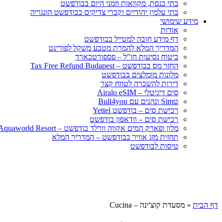
בתי כנסת, מקוואות וזמני היום בבודפשט
בתי עלמין יהודיים וקברי צדיקים בבודפשט הונגריה
מידע שימושי
אודות
דף מידע חובה למטייל בבודפשט
המדריך המלא להמרת מטבע משקל לפורינט
ביטוח נסיעות חו"ל – פספורטכארד
החזר מס בבודפשט – Tax Free Refund Budapest
מלונות מומלצים בבודפשט
דירות להשכרה לטווח קצר
סים דיגיטלי – Airalo eSIM
טSim ונהנים עם Bull4you
רכישת סים – בודפשט Yettel
רכישת סים – וודאפון בודפשט
מלון ופארק המים אקווה וורלד בודפשט – Aquaworld Resort
תחזית מזג אוויר בבודפשט – המדריך המלא
טיסות לבודפשט
דף הבית
»
מסעדת קוצ'ינה – Cucina