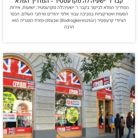
קבר ר' ישעיה'לה מקרעסטיר – המדריך המלא
המדריך המלא לביקור בקבר ר' ישעיה'לה מקרעסטיר: ישועות, אירוח,
הסעות ואטרקציות בסביבה עבור אלפי יהודים מרחבי העולם, הכפר
הציורי קרעסטיר (Bodrogkeresztúr) שבצפון-מזרח הונגריה הוא
הרבה