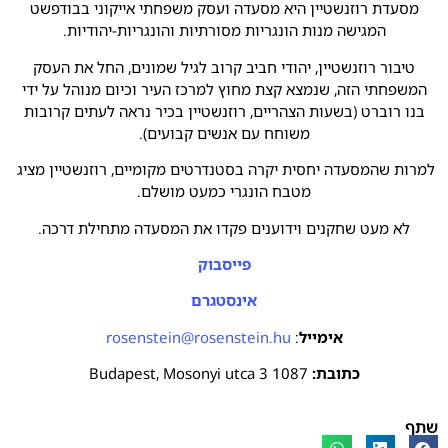
מסעדת רוזנשטיין היא מסעדה ועסק משפחתי אייקוני בבודפשט
המגישה מנות הונגריות מסורתיות והונגריות-יהודיות.
טיבור רוזנשטיין, יהודי חביב קרוב לגיל שמונים, החל את העסק
המשפחתי הזה, שנמצא קצת מחוץ למרכז העיר וכיום מנוהל על ידי
בנו רוברט (בשעות הצהריים, רוזנשטיין בכיר נראה לעתים קרובות
משוחח עם אנשים קבועים).
למרות שהמסעדה יחסית יקרה בסטנדרטים מקומיים, רוזנשטיין מציג
מטבח הונגרי כמעט מושלם.
לא מעט שחקנים וידוענים פקדו את המסעדה מתחילת דרכה.
פייסבוק
אינסטגרם
אימייל
:
rosenstein@rosenstein.hu
כתובת:
1087 Budapest, Mosonyi utca 3
שתף