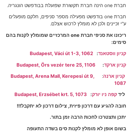
חברת one הינה חברת תקשורת שפועלת בבודפשט הונגריה.
חברת one בודפשט מפעילה מספר סניפים, חלקם מופעלים
ע"י זכיינים ולכן לא מומלץ לרכוש אצלם.
ריכזנו את סניפי חברת one המרכזיים שמומלץ לקנות בהם
סימים:
קניון ווסטאנד
:
Budapest, Váci út 1-3, 1062
קניון ארקד
:
Budapest, Örs vezér tere 25, 1106
קניון ארנה
:
Budapest, Arena Mall, Kerepesi út 9,
1087
ליד
קפה ניו יורק
:
Budapest, Erzsébet krt. 5, 1073
חובה להגיע עם דרכון פיזית, צילום דרכון לא יתקבל!!!
יתכן ותצטרכו לחכות הרבה זמן בתור.
בשום אופן לא מומלץ לקנות סים בשדה התעופה