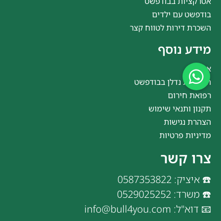
אטרקציות בבודפשט
בודפשט עם ילדים
השכרת דירות לטווח קצר
מידע נוסף
אודות
השקעות נדלן בבודפשט
רפואת חירום
תקנון ותנאי שימוש
הצהרת נגישות
מדיניות פרטיות
צרו קשר
☎️ איציק: 0587353822
☎️ משרד: 0529025252
📧 דוא"ל: info@bull4you.com