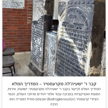
קבר ר' ישעיה'לה מקרעסטיר – המדריך המלא
המדריך המלא לביקור בקבר ר' ישעיה'לה מקרעסטיר: ישועות, אירוח,
הסעות ואטרקציות בסביבה עבור אלפי יהודים מרחבי העולם, הכפר
הציורי קרעסטיר (Bodrogkeresztúr) שבצפון-מזרח הונגריה הוא
הרבה