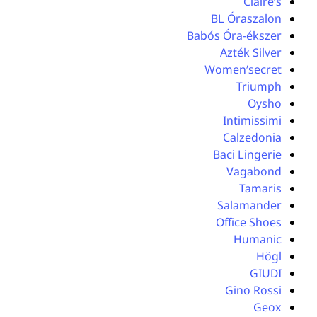
Claire’s
BL Óraszalon
Babós Óra-ékszer
Azték Silver
Women’secret
Triumph
Oysho
Intimissimi
Calzedonia
Baci Lingerie
Vagabond
Tamaris
Salamander
Office Shoes
Humanic
Högl
GIUDI
Gino Rossi
Geox