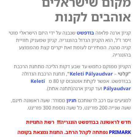
מקום שישראלים
אוהבים לקנות
קניון ארנה פלאזה
בודפשט
שנבנה על ידי היזם הישראלי מוטי
זיסר ז"ל, הוא הקניון הגדול בהונגריה. קניון שמעניק חוויית
קניה מהנה. המחירים לעומת זאת יקרים קצת מהממוצע
בהונגריה.
הקניון ממוקם כחמש עד שבע דקות הליכה מתחנת הרכבת
"קלטי
–
Keleti Pályaudvar
"
, תחנת הרכבת הגדולה
בבודפשט. אפשר לקחת אוטובוס קו 80 מ
Keleti
Pályaudvar
ועד קניון ארנה(תחנה אחת).
למגיעים עם רכב לרשותכם
חניון
מסודר: שעה ראשונה חינם,
שעה שנייה 200 פורינט, כל שעה נוספת 300 פורינט.
חדש לראשונה בבודפשט הונגריה!!! רשת החנויות
PRIMARK
נפתחה לקהל הרחב. החנות נמצאת בקומה