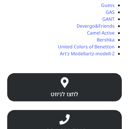
Guess
GAS
GANT
Devergo&Friends
Camel Active
Bershka
United Colors of Benetton
Art’z Modellartz-modell-2
לחצו לניווט