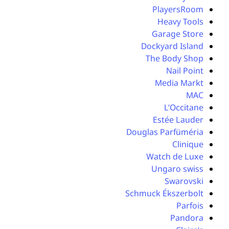
PlayersRoom
Heavy Tools
Garage Store
Dockyard Island
The Body Shop
Nail Point
Media Markt
MAC
L’Occitane
Estée Lauder
Douglas Parfüméria
Clinique
Watch de Luxe
Ungaro swiss
Swarovski
Schmuck Ékszerbolt
Parfois
Pandora