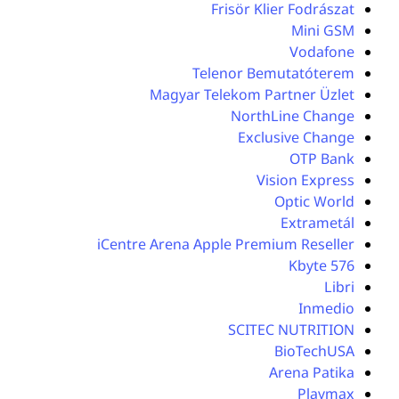
Frisör Klier Fodrászat
Mini GSM
Vodafone
Telenor Bemutatóterem
Magyar Telekom Partner Üzlet
NorthLine Change
Exclusive Change
OTP Bank
Vision Express
Optic World
Extrametál
iCentre Arena Apple Premium Reseller
576 Kbyte
Libri
Inmedio
SCITEC NUTRITION
BioTechUSA
Arena Patika
Playmax