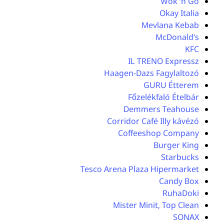
Wok ‘n Go
Okay Italia
Mevlana Kebab
McDonald’s
KFC
IL TRENO Expressz
Haagen-Dazs Fagylaltozó
GURU Étterem
Főzelékfaló Ételbár
Demmers Teahouse
Corridor Café Illy kávézó
Coffeeshop Company
Burger King
Starbucks
Tesco Arena Plaza Hipermarket
Candy Box
RuhaDoki
Mister Minit, Top Clean
SONAX