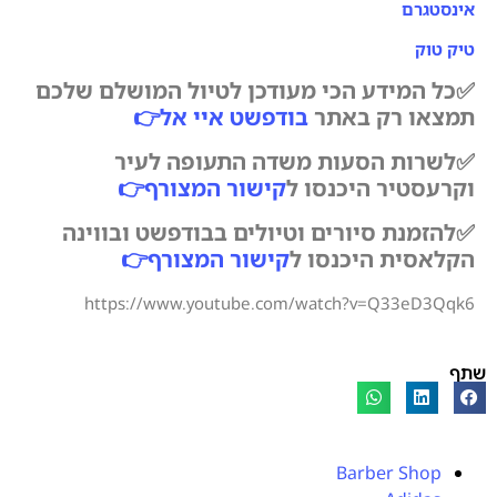
אינסטגרם
טיק טוק
✅כל המידע הכי מעודכן לטיול המושלם שלכם
תמצאו רק באתר
בודפשט איי אל
👉
✅לשרות הסעות משדה התעופה לעיר
וקרעסטיר היכנסו ל
קישור המצורף
👉
✅להזמנת סיורים וטיולים בבודפשט ובווינה
הקלאסית היכנסו ל
קישור המצורף
👉
https://www.youtube.com/watch?v=Q33eD3Qqk6
שתף
Barber Shop