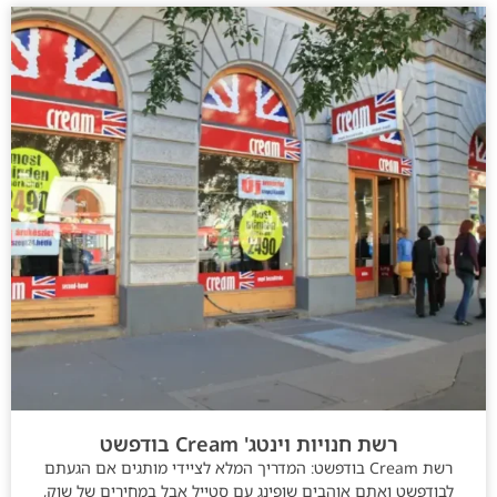
רשת חנויות וינטג' Cream בודפשט
רשת Cream בודפשט: המדריך המלא לציידי מותגים אם הגעתם
לבודפשט ואתם אוהבים שופינג עם סטייל אבל במחירים של שוק,