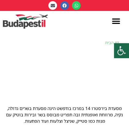
פתח סרגל נגישות
דף הבית
»
בירסטרו 14 סטייק האוס – Beerstro14 Steak House
Restaurant
בירסטרו 14 סטייק האוס –
Beerstro14 Steak House
Restaurant
מסעדת בירסטרו 14 במרכז בודפשט הינה מסעדת בשרים גדולה,
נקיה, מרווחת ואופנתית ובה תפריט מבוסס בשר ובירות בוטיק עם
מנות כמו סטייק, שניצל וצלעות ועוד הפתעות.