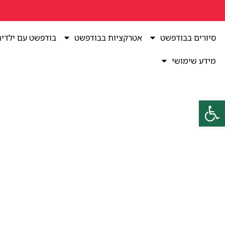
סיורים בבודפשט
אטרקציות בבודפשט
בודפשט עם ילדי
מידע שימושי
פתח סרגל נגישות
Black Friday בבודפשט – המדריך המלא לחוויית קניות בלתי נשכחת