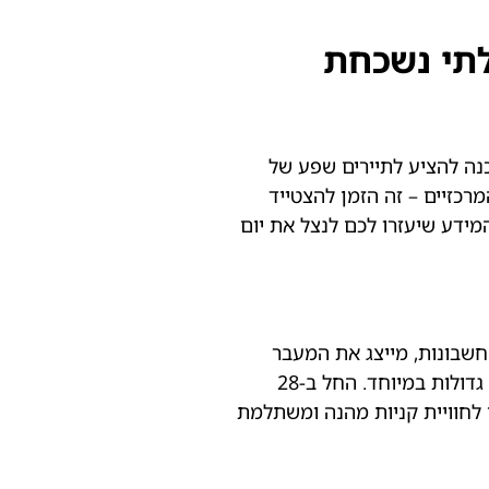
כנה להציע לתיירים שפע של
רכזיים – זה הזמן להצטייד
המידע שיעזרו לכם לנצל את יום
 החשבונות, מייצג את המעבר
מרווחים שליליים (מסומנים באדום) לרווחים חיוביים (שחור). עם השנים, הפך בלאק פריידי לאירוע בינלאומי שמסמל הנחות גדולות במיוחד. החל ב-28
ן לחוויית קניות מהנה ומשתלמת