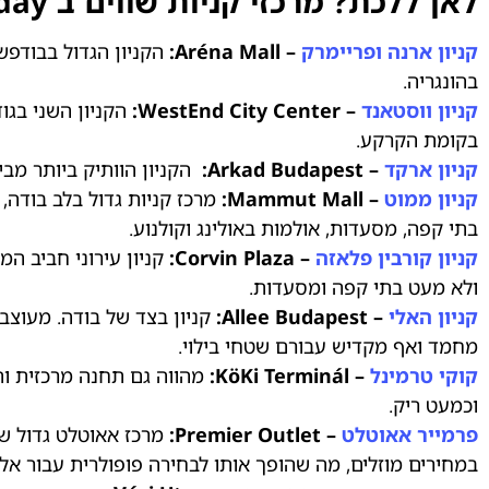
לאן ללכת? מרכזי קניות שווים ב Black Friday בבודפשט
קניון ארנה ופריימרק
– Aréna Mall:
הקניון הגדול בבודפש
בהונגריה.
קניון ווסטאנד
– WestEnd City Center:
בקומת הקרקע.
קניון ארקד
– Arkad Budapest:
הקניון הוותיק ביותר מבי
קניון ממוט
– Mammut Mall:
בתי קפה, מסעדות, אולמות באולינג וקולנוע.
קניון קורבין פלאזה
– Corvin Plaza:
קניון עירוני חביב ה
ולא מעט בתי קפה ומסעדות.
קניון האלי
– Allee Budapest:
קניון בצד של בודה. מעוצב
מחמד ואף מקדיש עבורם שטחי בילוי.
קוקי טרמינל
–
KöKi Terminál:
מהווה גם תחנה מרכזית ו
וכמעט ריק.
פרמייר אאוטלט
– Premier Outlet:
מרכז אאוטלט גדול שמ
במחירים מוזלים, מה שהופך אותו לבחירה פופולרית עבור א