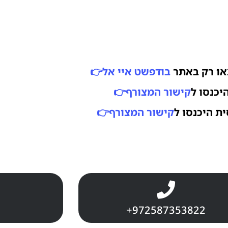
או רק באתר
בודפשט איי אל
👉
כנסו ל
קישור המצורף👉
ת היכנסו ל
קישור המצורף
👉
+972587353822