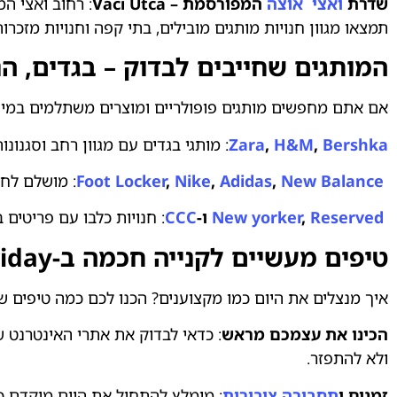
שדרת
ואצי אוצה
המפורסמת – Váci Utca
: רחוב ואצי ה
תמצאו מגוון חנויות מותגים מובילים, בתי קפה וחנויות מזכרות
המותגים שחייבים לבדוק – בגדים, 
אם אתם מחפשים מותגים פופולריים ומוצרים משתלמים במיו
Bershka
,
H&M
,
Zara
: מותגי בגדים עם מגוון רחב וסגנונ
New Balance
,
Adidas
,
Nike
,
Foot Locker
: מושלם לחו
Reserved
,
New yorker
ו-
CCC
: חנויות כלבו עם פריטים 
טיפים מעשיים לקנייה חכמה ב-Black Friday בבודפשט
איך מנצלים את היום כמו מקצוענים? הכנו לכם כמה טיפים ש
הכינו את עצמכם מראש
: כדאי לבדוק את אתרי האינטרנט 
ולא להתפזר.
זמנים ו
תחבורה ציבורית
: מומלץ להתחיל את היום מוקדם 