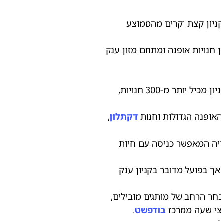
קניון קצת יקרים מהממוצע
 בגודלו בבודפשט. הקניון מכיל כארבע מאות חנויות כאשר 200 מהן חנויות אופנה ומתחם מזון ענק
מרכז קניות גדול בלב בודה, מרחק של כעשרים דקות בתחבורה הציבורית ממרכז העיר. הקניון מכיל יותר מ-300 חנויות,
האופנה הגדולות וחנות
דקתלון
,
גריה המאפשר כניסה עם חיות
ך בפועל מדובר בקניון ענק
בחר הרחב של מותגים מובילים,
חצי שעה ממרכז
בודפשט
.