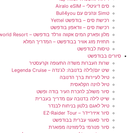
סים דיגיטלי – Airalo eSIM
טSim ונהנים עם Bull4you
רכישת סים – בודפשט Yettel
רכישת סים – וודאפון בודפשט
מלון ופארק המים אקווה וורלד בודפשט – Aquaworld Resort
תחזית מזג אוויר בבודפשט – המדריך המלא
טיסות לבודפשט
סיורים בבודפשט
שרות העברות משדה התעופה וקרעסטיר
שיט יום/לילה בדנובה: לג'נדה – Legenda Cruise
טיול לעיירות ברך הדנובה
טיול לוינה הקלאסית
סיור משולב להכרת העיר בודה ופשט
שייט לילה בדנובה עם מדריך בעברית
טיול לאגם בלטון בניחוח לבנדר
סיור איזיריידר – EZ-Raider Tour
סיור סאגווי עברית בבודפשט
סיור פנורמי בלימוזינה מפוארת