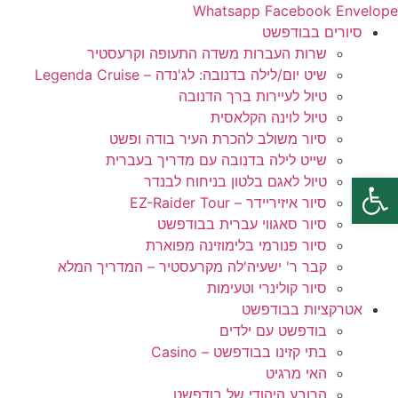
לג
Whatsapp
Facebook
Envelope
תוכן
סיורים בבודפשט
שרות העברות משדה התעופה וקרעסטיר
שיט יום/לילה בדנובה: לג'נדה – Legenda Cruise
טיול לעיירות ברך הדנובה
טיול לוינה הקלאסית
סיור משולב להכרת העיר בודה ופשט
שייט לילה בדנובה עם מדריך בעברית
פתח סרגל נגישות
טיול לאגם בלטון בניחוח לבנדר
סיור איזיריידר – EZ-Raider Tour
סיור סאגווי עברית בבודפשט
סיור פנורמי בלימוזינה מפוארת
קבר ר' ישעיה'לה מקרעסטיר – המדריך המלא
סיור קולינרי וטעימות
אטרקציות בבודפשט
בודפשט עם ילדים
בתי קזינו בבודפשט – Casino
האי מרגיט
הרובע היהודי של בודפשט