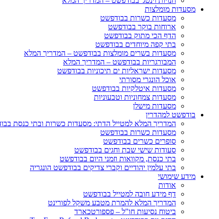
חנויות וינטג' בבודפשט – המדריך המלא
מסעדות מומלצות
מסעדות כשרות בבודפשט
ארוחות בוקר בבודפשט
הדף הכי מתוק בבודפשט
בתי קפה מיוחדים בבודפשט
מסעדות בשרים מומלצות בבודפשט – המדריך המלא
המבורגריות בבודפשט – המדריך המלא
מסעדות ישראליות ים תיכוניות בבודפשט
אוכל הונגרי מסורתי
מסעדות איטלקיות בבודפשט
מסעדות צמחוניות וטבעוניות
מסעדות מישלן
בודפשט למהדרין
המדריך המלא למטייל הדתי: מסעדות כשרות ובתי כנסת בבו
מסעדות כשרות בבודפשט
סופרים כשרים בבודפשט
סעודות שישי שבת וחגים בבודפשט
בתי כנסת, מקוואות וזמני היום בבודפשט
בתי עלמין יהודיים וקברי צדיקים בבודפשט הונגריה
מידע שימושי
אודות
דף מידע חובה למטייל בבודפשט
המדריך המלא להמרת מטבע משקל לפורינט
ביטוח נסיעות חו"ל – פספורטכארד