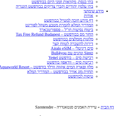
בתי כנסת, מקוואות וזמני היום בבודפשט
בתי עלמין יהודיים וקברי צדיקים בבודפשט הונגריה
מידע שימושי
אודות
דף מידע חובה למטייל בבודפשט
המדריך המלא להמרת מטבע משקל לפורינט
ביטוח נסיעות חו"ל – פספורטכארד
החזר מס בבודפשט – Tax Free Refund Budapest
מלונות מומלצים בבודפשט
דירות להשכרה לטווח קצר
סים דיגיטלי – Airalo eSIM
טSim ונהנים עם Bull4you
רכישת סים – בודפשט Yettel
רכישת סים – וודאפון בודפשט
מלון ופארק המים אקווה וורלד בודפשט – Aquaworld Resort
תחזית מזג אוויר בבודפשט – המדריך המלא
טיסות לבודפשט
דף הבית
»
עיירת האמנים סנטאנדרה - Szentendre