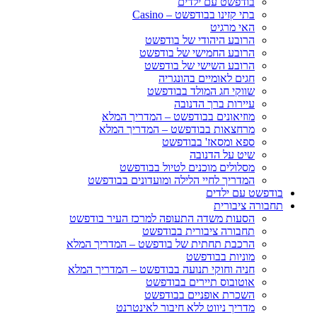
בודפשט עם ילדים
בתי קזינו בבודפשט – Casino
האי מרגיט
הרובע היהודי של בודפשט
הרובע החמישי של בודפשט
הרובע השישי של בודפשט
חגים לאומיים בהונגריה
שווקי חג המולד בבודפשט
עיירות ברך הדנובה
מוזיאונים בבודפשט – המדריך המלא
מרחצאות בבודפשט – המדריך המלא
ספא ומסאז' בבודפשט
שיט על הדנובה
מסלולים מוכנים לטיול בבודפשט
המדריך לחיי הלילה ומועדונים בבודפשט
בודפשט עם ילדים
תחבורה ציבורית
הסעות משדה התעופה למרכז העיר בודפשט
תחבורה ציבורית בבודפשט
הרכבת תחתית של בודפשט – המדריך המלא
מוניות בבודפשט
חניה וחוקי תנועה בבודפשט – המדריך המלא
אוטובוס תיירים בבודפשט
השכרת אופניים בבודפשט
מדריך ניווט ללא חיבור לאינטרנט