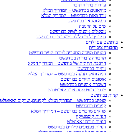
עיירות ברך הדנובה
מוזיאונים בבודפשט – המדריך המלא
מרחצאות בבודפשט – המדריך המלא
ספא ומסאז' בבודפשט
שיט על הדנובה
מסלולים מוכנים לטיול בבודפשט
המדריך לחיי הלילה ומועדונים בבודפשט
בודפשט עם ילדים
תחבורה ציבורית
הסעות משדה התעופה למרכז העיר בודפשט
תחבורה ציבורית בבודפשט
הרכבת תחתית של בודפשט – המדריך המלא
מוניות בבודפשט
חניה וחוקי תנועה בבודפשט – המדריך המלא
אוטובוס תיירים בבודפשט
השכרת אופניים בבודפשט
מדריך ניווט ללא חיבור לאינטרנט
קניות בבודפשט
שופינג בבודפשט – המדריך המלא לקניונים, שווקים ואאוטלט
קניונים בבודפשט
שווקים מרכזיים בבודפשט – המדריך המלא
חנויות קוסמטיקה
חנויות ומרכזי אאוטלט
חנויות צעצועים לילדים בבודפשט