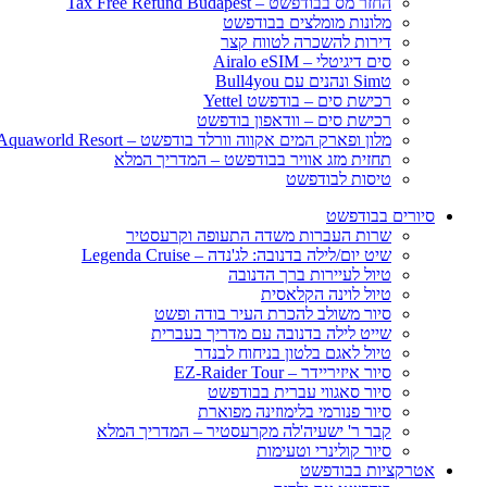
החזר מס בבודפשט – Tax Free Refund Budapest
מלונות מומלצים בבודפשט
דירות להשכרה לטווח קצר
סים דיגיטלי – Airalo eSIM
טSim ונהנים עם Bull4you
רכישת סים – בודפשט Yettel
רכישת סים – וודאפון בודפשט
מלון ופארק המים אקווה וורלד בודפשט – Aquaworld Resort
תחזית מזג אוויר בבודפשט – המדריך המלא
טיסות לבודפשט
סיורים בבודפשט
שרות העברות משדה התעופה וקרעסטיר
שיט יום/לילה בדנובה: לג'נדה – Legenda Cruise
טיול לעיירות ברך הדנובה
טיול לוינה הקלאסית
סיור משולב להכרת העיר בודה ופשט
שייט לילה בדנובה עם מדריך בעברית
טיול לאגם בלטון בניחוח לבנדר
סיור איזיריידר – EZ-Raider Tour
סיור סאגווי עברית בבודפשט
סיור פנורמי בלימוזינה מפוארת
קבר ר' ישעיה'לה מקרעסטיר – המדריך המלא
סיור קולינרי וטעימות
אטרקציות בבודפשט