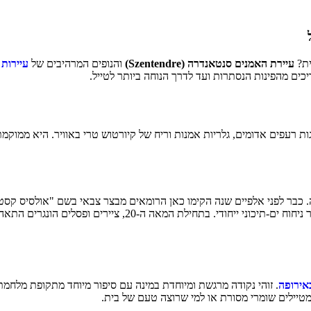
ל
ית?
עיירת האמנים סנטאנדרה (Szentendre)
והנופים המרהיבים של
עיירות 
ם מהפינות הנסתרות ועד לדרך הנוחה ביותר לטייל.
 אדומים, גלריות אמנות וריח של קיורטוש טרי באוויר. היא ממוקמת כ-20 ק"מ צפוני
אדריכלות בלקנית צבעונית וכנסיות אורתודוקסיות מרהיבות שמעניקו
אירופה
. זוהי נקודה מרגשת ומיוחדת במינה עם סיפור מיוחד מתקופת מלחמת
טיילים שומרי מסורת או למי שרוצה טעם של בית.