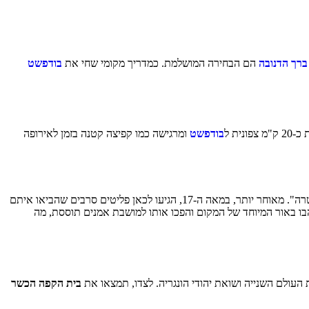
ברך הדנובה
הם הבחירה המושלמת. כמדריך מקומי שחי את
בודפשט
ת ל
בודפשט
ומרגישה כמו קפיצה קטנה בזמן לאירופה
כדי להבין את הקסם של העיירה סנטאנדרה, צריך להכיר את השכבות שלה. כבר לפני אלפיים שנה הקימו כאן הרומאים מבצר צבאי בשם "אולסיס קסטרה". מאוחר יותר, במאה ה-17, הגיעו לכאן פליטים סרבים שהביאו איתם
ת לעיר ניחוח ים-תיכוני ייחודי. בתחילת המאה ה-20, ציירים ופסלים הונגרים התאהבו באור המיוחד של המקום והפכו אותו למושבת אמנים תוססת, מה
 העולם השנייה ושואת יהודי הונגריה. לצדו, תמצאו את
בית הקפה הכשר