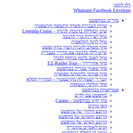
דלג לתוכן
Whatsapp
Facebook
Envelope
סיורים בבודפשט
שרות העברות משדה התעופה וקרעסטיר
שיט יום/לילה בדנובה: לג'נדה – Legenda Cruise
טיול לעיירות ברך הדנובה
טיול לוינה הקלאסית
סיור משולב להכרת העיר בודה ופשט
שייט לילה בדנובה עם מדריך בעברית
טיול לאגם בלטון בניחוח לבנדר
סיור איזיריידר – EZ-Raider Tour
סיור סאגווי עברית בבודפשט
סיור פנורמי בלימוזינה מפוארת
קבר ר' ישעיה'לה מקרעסטיר – המדריך המלא
סיור קולינרי וטעימות
אטרקציות בבודפשט
בודפשט עם ילדים
בתי קזינו בבודפשט – Casino
האי מרגיט
הרובע היהודי של בודפשט
הרובע החמישי של בודפשט
הרובע השישי של בודפשט
חגים לאומיים בהונגריה
שווקי חג המולד בבודפשט