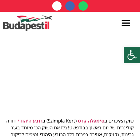
מידע שימושי
תחבורה ציבורית
בודפשט למהדרין
מסעדות מומלצות
סיורים בבודפשט
אטרקציות בבודפשט
קניות בבודפשט
בודפשט עם ילדים
פתח סרגל נגישות
דף הבית
»
שוק האיכרים בפאב סימפלה קרט
שוק האיכרים בפאב סימפלה קרט
שוק האיכרים
ב
סימפלה קרט
(Szimpla Kert)
ב
רובע היהודי
חוויה
קולינרית של יום ראשון בבודפשט! גלו את השוק הכי מיוחד בעיר:
גבינות, נקניקים, אווירה כפרית בלב הרובע היהודי וטיפים לביקור