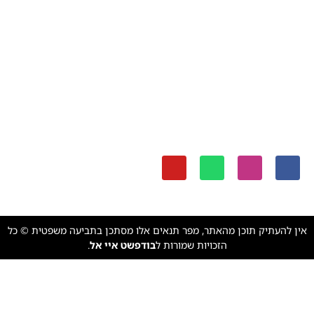
מדיניות פרטיות
צרו קשר
☎️ איציק: 0587353822
☎️ משרד: 0529025252
📧 דוא"ל: info@bull4you.com
הצטרפו לקבוצות שלנו!
אין להעתיק תוכן מהאתר, מפר תנאים אלו מסתכן בתביעה משפטית © כל
הזכויות שמורות ל
בודפשט איי אל
.